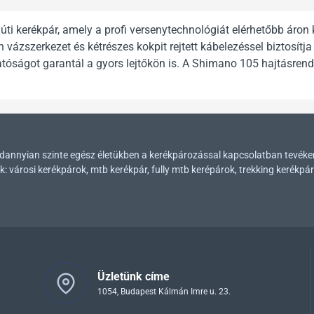
 kerékpár, amely a profi versenytechnológiát elérhetőbb áron k
zerkezet és kétrészes kokpit rejtett kábelezéssel biztosítja 
íthatóságot garantál a gyors lejtőkön is. A Shimano 105 hajtásre
mindannyian szinte egész életükben a kerékpározással kapcsolatban tevék
városi kerékpárok, mtb kerékpár, fully mtb kerépárok, trekking kerékpár
Üzletünk címe
1054, Budapest Kálmán Imre u. 23.