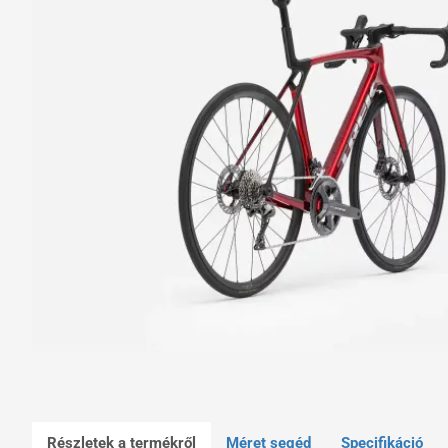
Részletek a termékről
Méret segéd
Specifikáció