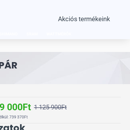
Akciós termékeink
SHIMANO
SRAM
WATTMÉRŐK
KPÁR
9 000Ft
1 125 900Ft
élkül: 739 370Ft
zatok