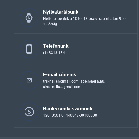
Nyitvatartásunk
Hétfőtől péntekig 10-től 18 óráig, szombaton 9-től
13 óráig
Telefonunk
(1) 3313-184
E-mail címeink
treknella@gmail.com
,
abel@nella.hu
,
akos.nella@gmail.com
Bankszámla számunk
12010501-01440848-00100008