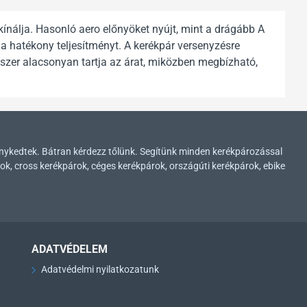
ínálja. Hasonló aero előnyöket nyújt, mint a drágább A
a hatékony teljesítményt. A kerékpár versenyzésre
ndszer alacsonyan tartja az árat, miközben megbízható,
enykedtek. Bátran kérdezz tőlünk. Segítünk minden kerékpározással
ok, cross kerékpárok, céges kerékpárok, országúti kerékpárok, ebike
ADATVÉDELEM
Adatvédelmi nyilatkozatunk