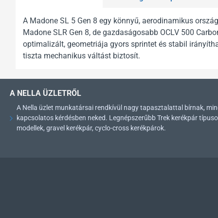
A Madone SL 5 Gen 8 egy könnyű, aerodinamikus országúti
Madone SLR Gen 8, de gazdaságosabb OCLV 500 Carbon vázs
optimalizált, geometriája gyors sprintet és stabil irány
tiszta mechanikus váltást biztosít.
A NELLA ÜZLETRŐL
A Nella üzlet munkatársai rendkívül nagy tapasztalattal bírnak, 
kapcsolatos kérdésben neked. Legnépszerűbb Trek kerékpár típusok: 
modellek, gravel kerékpár, cyclo-cross kerékpárok.