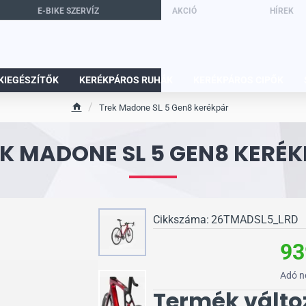
E-BIKE SZERVÍZ
AKCIÓ
HÍREK
KIEGÉSZÍTŐK
KERÉKPÁROS RUHÁK
KERÉKPÁROS CIPŐK
Trek Madone SL 5 Gen8 kerékpár
h
o
K MADONE SL 5 GEN8 KERÉ
m
e
Cikkszáma:
26TMADSL5_LRD
93
Adó n
Termék válto