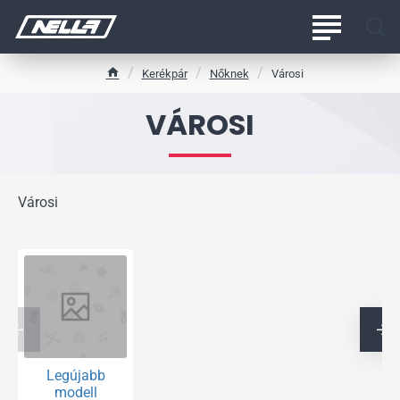
Kerékpár
Nőknek
Városi
h
o
VÁROSI
m
e
Városi
Legújabb
modell