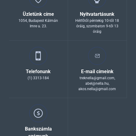
Üzletünk címe
Nyitvatartásunk
1054, Budapest Kálmán
Hétfőtől péntekig 10-től 18
Imre u. 23.
óráig, szombaton 9-től 13
óráig
Telefonunk
E-mail címeink
(1) 3313-184
treknella@gmail.com
,
abel@nella.hu
,
akos.nella@gmail.com
Bankszámla