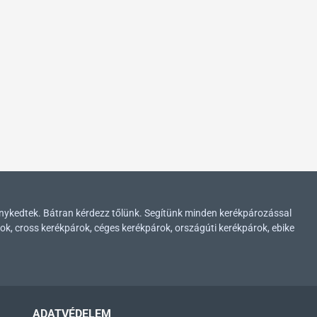
enykedtek. Bátran kérdezz tőlünk. Segítünk minden kerékpározással
ok, cross kerékpárok, céges kerékpárok, országúti kerékpárok, ebike
ADATVÉDELEM