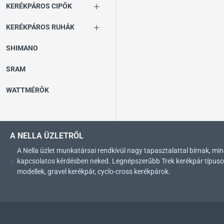
KERÉKPÁROS CIPŐK
KERÉKPÁROS RUHÁK
SHIMANO
SRAM
WATTMÉRŐK
A NELLA ÜZLETRŐL
A Nella üzlet munkatársai rendkívül nagy tapasztalattal bírnak, 
kapcsolatos kérdésben neked. Legnépszerűbb Trek kerékpár típusok: 
modellek, gravel kerékpár, cyclo-cross kerékpárok.