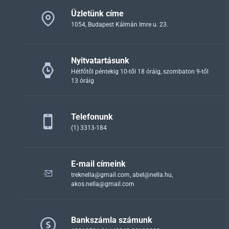
Üzletünk címe
1054, Budapest Kálmán Imre u. 23.
Nyitvatartásunk
Hétfőtől péntekig 10-től 18 óráig, szombaton 9-től
13 óráig
Telefonunk
(1) 3313-184
E-mail címeink
treknella@gmail.com
,
abel@nella.hu
,
akos.nella@gmail.com
Bankszámla számunk