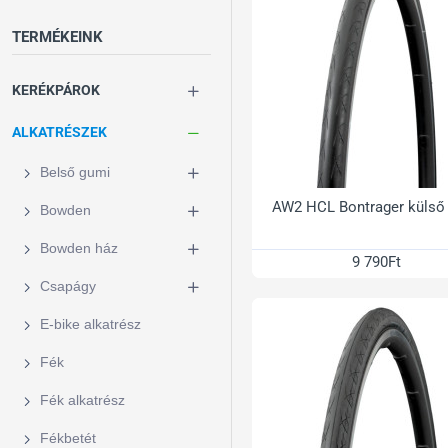
TERMÉKEINK
KERÉKPÁROK
ALKATRÉSZEK
Belső gumi
AW2 HCL Bontrager külső
Bowden
Bowden ház
9 790Ft
Csapágy
E-bike alkatrész
Fék
Fék alkatrész
Fékbetét