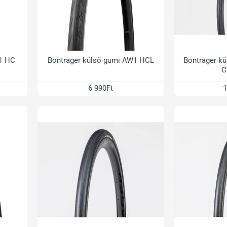
W1 HC
Bontrager külső gumi AW1 HCL
Bontrager k
C
6 990Ft
1