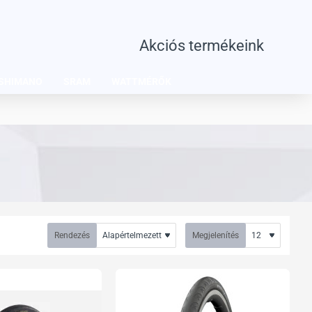
Akciós termékeink
SHIMANO
SRAM
WATTMÉRŐK
Rendezés
Megjelenítés