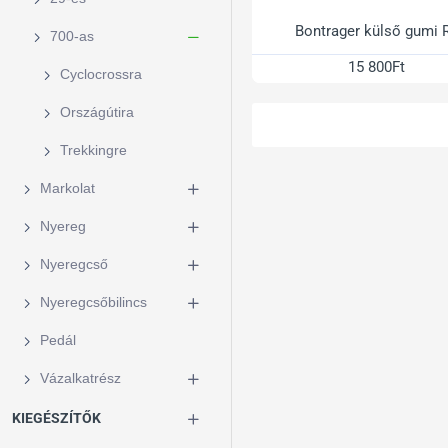
Bontrager külső gumi 
700-as
15 800Ft
Cyclocrossra
Országútira
Trekkingre
Markolat
Nyereg
Nyeregcső
Nyeregcsőbilincs
Pedál
Vázalkatrész
KIEGÉSZÍTŐK