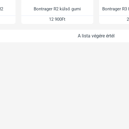
R2
Bontrager R2 külső gumi
Bontrager R3
12 900Ft
2
A lista végére értél