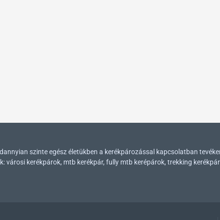
mindannyian szinte egész életükben a kerékpározással kapcsolatban tevék
városi kerékpárok, mtb kerékpár, fully mtb kerépárok, trekking kerékpár