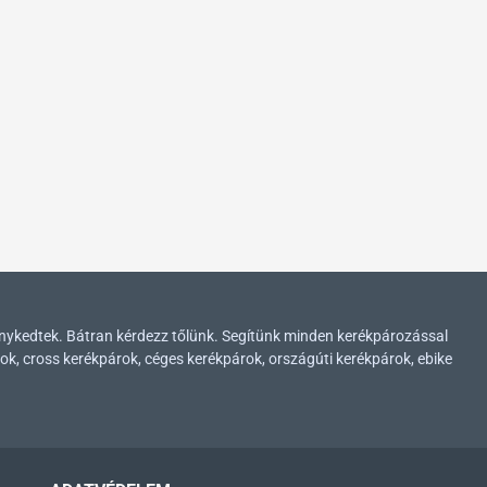
enykedtek. Bátran kérdezz tőlünk. Segítünk minden kerékpározással
ok, cross kerékpárok, céges kerékpárok, országúti kerékpárok, ebike