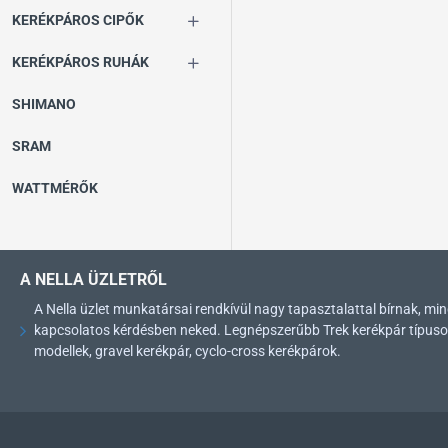
KERÉKPÁROS CIPŐK
KERÉKPÁROS RUHÁK
SHIMANO
SRAM
WATTMÉRŐK
A NELLA ÜZLETRŐL
A Nella üzlet munkatársai rendkívül nagy tapasztalattal bírnak, 
kapcsolatos kérdésben neked. Legnépszerűbb Trek kerékpár típusok: 
modellek, gravel kerékpár, cyclo-cross kerékpárok.