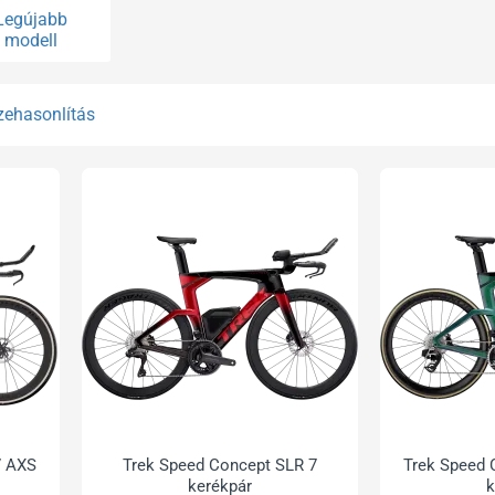
Legújabb
modell
zehasonlítás
7 AXS
Trek Speed Concept SLR 7
Trek Speed 
kerékpár
k