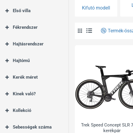
Kifutó modell
Első villa
Fékrendszer
Termék-öss
Hajtásrendszer
Hajtómű
Kerék méret
Kinek való?
Kollekció
Trek Speed Concept SLR 
Sebességek száma
kerékpár