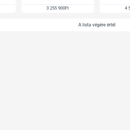
3 255 900Ft
4 
A lista végére értél