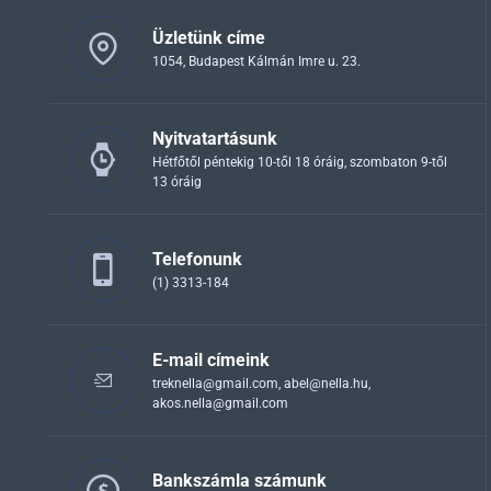
Üzletünk címe
1054, Budapest Kálmán Imre u. 23.
Nyitvatartásunk
Hétfőtől péntekig 10-től 18 óráig, szombaton 9-től
13 óráig
Telefonunk
(1) 3313-184
E-mail címeink
treknella@gmail.com
,
abel@nella.hu
,
akos.nella@gmail.com
Bankszámla számunk