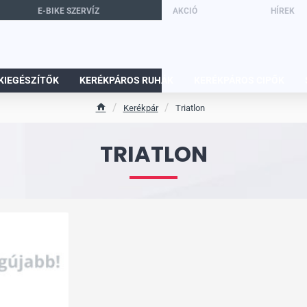
E-BIKE SZERVÍZ
AKCIÓ
HÍREK
KIEGÉSZÍTŐK
KERÉKPÁROS RUHÁK
KERÉKPÁROS CIPŐK
Kerékpár
Triatlon
h
o
TRIATLON
m
e