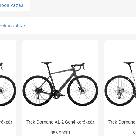
rbon vázas
zehasonlítás
rékpár
Trek Domane AL 2 Gen4 kerékpár
Trek Domane 
386 900Ft
5