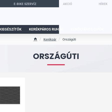
E-BIKE SZERVÍZ
AKCIÓ
HÍREK
KIEGÉSZÍTŐK
KERÉKPÁROS RUHÁK
KERÉKPÁROS CIPŐK
Kerékpár
Országúti
h
o
ORSZÁGÚTI
m
e