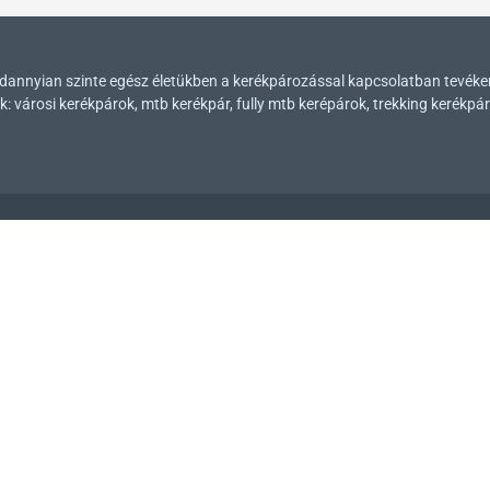
mindannyian szinte egész életükben a kerékpározással kapcsolatban tevék
városi kerékpárok, mtb kerékpár, fully mtb kerépárok, trekking kerékpár
Üzletünk címe
1054, Budapest Kálmán Imre u. 23.
Nyitvatartásunk
Hétfőtől péntekig 10-től 18 óráig, szombaton 9-től
13 óráig