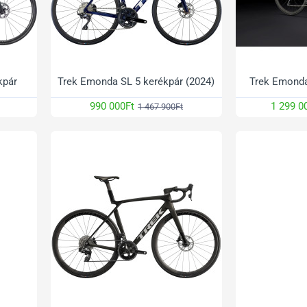
kpár
Trek Emonda SL 5 kerékpár (2024)
Trek Emonda
990 000Ft
1 299 0
1 467 900Ft