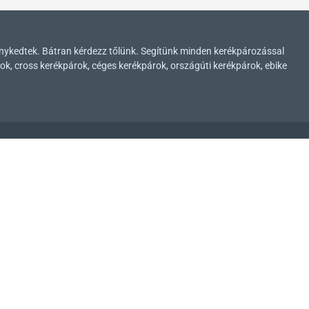
enykedtek. Bátran kérdezz tőlünk. Segítünk minden kerékpározással
ok, cross kerékpárok, céges kerékpárok, országúti kerékpárok, ebike
ADATVÉDELEM
Adatvédelmi nyilatkozatunk