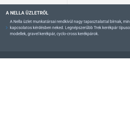
A NELLA ÜZLETRŐL
A Nella üzlet munkatársai rendkívül nagy tapasztalattal bírnak, 
kapcsolatos kérdésben neked. Legnépszerűbb Trek kerékpár típusok: 
modellek, gravel kerékpár, cyclo-cross kerékpárok.
SZERVIZÜNKRŐL