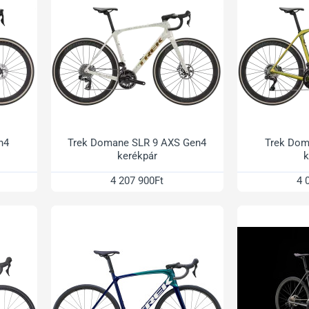
n4
Trek Domane SLR 9 AXS Gen4
Trek Dom
kerékpár
k
4 207 900Ft
4 