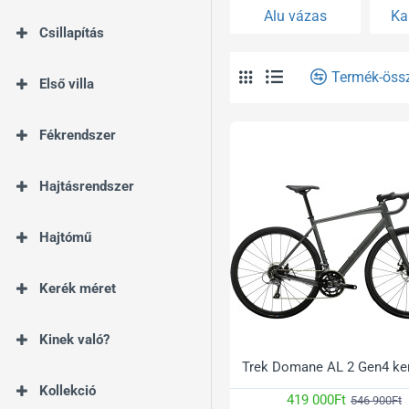
Alu vázas
Ka
Csillapítás
Termék-öss
Első villa
Fékrendszer
Hajtásrendszer
Hajtómű
Kerék méret
Kinek való?
Trek Domane AL 2 Gen4 ke
Kollekció
419 000Ft
546 900Ft