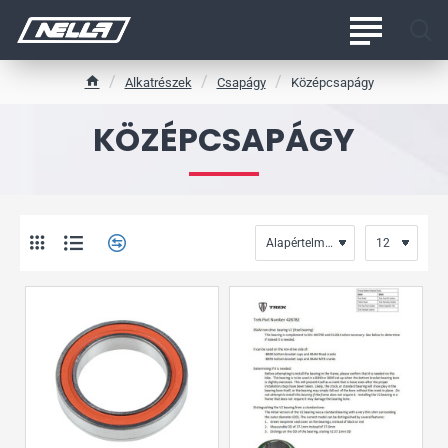
Alkatrészek
Csapágy
Középcsapágy
h
o
KÖZÉPCSAPÁGY
m
e