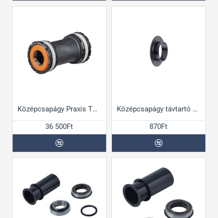
Középcsapágy Praxis T47 Shimano hajtóműhöz
Középcsapágy távtartó BB90/BB95
36 500Ft
870Ft