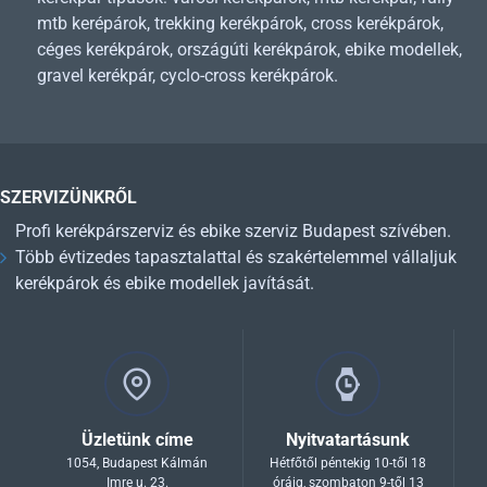
mtb kerépárok, trekking kerékpárok, cross kerékpárok,
céges kerékpárok, országúti kerékpárok, ebike modellek,
gravel kerékpár, cyclo-cross kerékpárok.
SZERVIZÜNKRŐL
Profi kerékpárszerviz és ebike szerviz Budapest szívében.
Több évtizedes tapasztalattal és szakértelemmel vállaljuk
kerékpárok és ebike modellek javítását.
Üzletünk címe
Nyitvatartásunk
1054, Budapest Kálmán
Hétfőtől péntekig 10-től 18
Imre u. 23.
óráig, szombaton 9-től 13