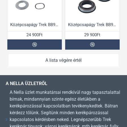
Középcsapágy Trek BB90/95 GXP kit
Középcsapágy Trek BB90/95 Shimano kit
24 900Ft
29 900Ft
A lista végére értél
A NELLA ÜZLETRŐL
A Nella üzlet munkatársai rendkívül nagy tapasztalattal
bírnak, mindannyian szinte egész életükben a
kerékpározással kapcsolatban tevékenykedtek. Bátran
kérdezz tőlünk. Segítünk minden kerékpározással
kapcsolatos kérdésben neked. Legnépszerűbb Trek
kerékpár típusok: városi kerékpárok, mtb kerékpár, fully