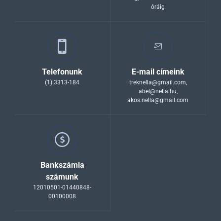
óráig
Telefonunk
E-mail címeink
(1) 3313-184
treknella@gmail.com
,
abel@nella.hu
,
akos.nella@gmail.com
Bankszámla
számunk
12010501-01440848-
00100008