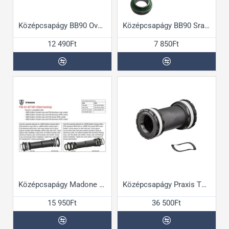
Középcsapágy BB90 Oversize
Középcsapágy BB90 Sram hajtóműhöz
12 490Ft
7 850Ft
Középcsapágy Madone FSA Kit
Középcsapágy Praxis T47 M30 hajtóműhöz
15 950Ft
36 500Ft