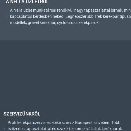
A NELLA ÜZLETRŐL
A Nella üzlet munkatársai rendkívül nagy tapasztalattal bírnak, 
kapcsolatos kérdésben neked. Legnépszerűbb Trek kerékpár típusok: 
modellek, gravel kerékpár, cyclo-cross kerékpárok.
SZERVIZÜNKRŐL
Profi kerékpárszerviz és ebike szerviz Budapest szívében. Több
évtizedes tapasztalattal és szakértelemmel vállaljuk kerékpárok