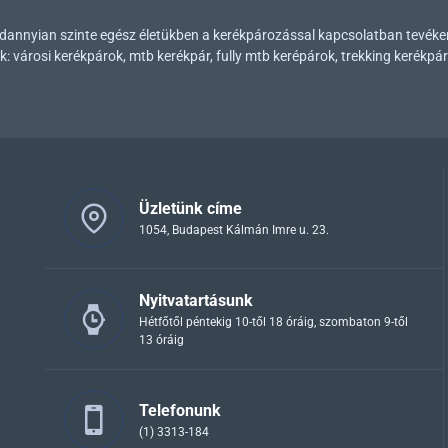
mindannyian szinte egész életükben a kerékpározással kapcsolatban tevék
városi kerékpárok, mtb kerékpár, fully mtb kerépárok, trekking kerékpár
Üzletünk címe
1054, Budapest Kálmán Imre u. 23.
Nyitvatartásunk
Hétfőtől péntekig 10-től 18 óráig, szombaton 9-től
13 óráig
Telefonunk
(1) 3313-184