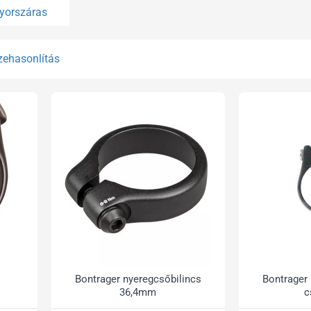
yorszáras
zehasonlítás
Bontrager nyeregcsőbilincs
Bontrager 
36,4mm
c