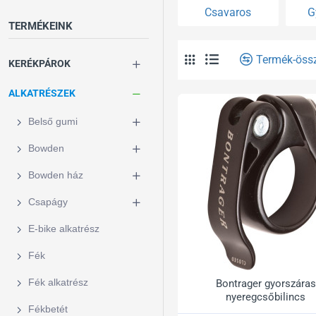
Csavaros
G
TERMÉKEINK
Termék-öss
KERÉKPÁROK
ALKATRÉSZEK
Belső gumi
Bowden
Bowden ház
Csapágy
E-bike alkatrész
Fék
Fék alkatrész
Bontrager gyorszáras
nyeregcsőbilincs
Fékbetét