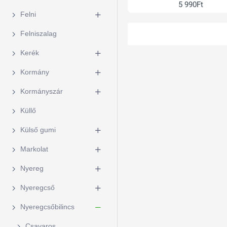
5 990Ft
Felni
Felniszalag
Kerék
Kormány
Kormányszár
Küllő
Külső gumi
Markolat
Nyereg
Nyeregcső
Nyeregcsőbilincs
Csavaros