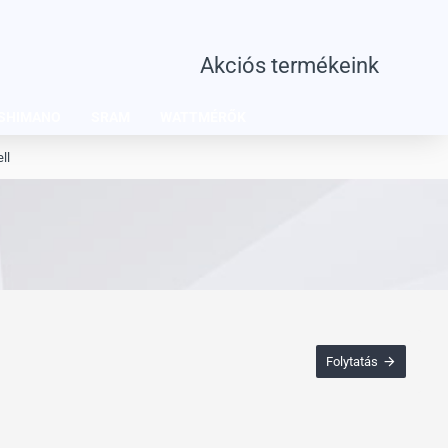
Akciós termékeink
SHIMANO
SRAM
WATTMÉRŐK
ll
Folytatás