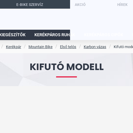
E-BIKE SZERVÍZ
AKCIÓ
HÍREK
KIEGÉSZÍTŐK
KERÉKPÁROS RUHÁK
KERÉKPÁROS CIPŐK
Kerékpár
Mountain Bike
Első telós
Karbon vázas
Kifutó mode
KIFUTÓ MODELL