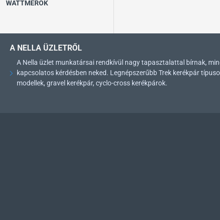
WATTMÉRŐK
A NELLA ÜZLETRŐL
A Nella üzlet munkatársai rendkívül nagy tapasztalattal bírnak, 
kapcsolatos kérdésben neked. Legnépszerűbb Trek kerékpár típusok: 
modellek, gravel kerékpár, cyclo-cross kerékpárok.