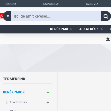
RÓLUNK
KAPCSOLAT
SZERVÍZ
Írd
ide
amit
KERÉKPÁROK
ALKATRÉSZEK
keresel...
h
o
m
e
TERMÉKEINK
KERÉKPÁROK
Cyclocross