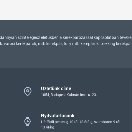
mindannyian szinte egész életükben a kerékpározással kapcsolatban tevék
városi kerékpárok, mtb kerékpár, fully mtb kerépárok, trekking kerékpár
Üzletünk címe
1054, Budapest Kálmán Imre u. 23.
Nyitvatartásunk
Hétfőtől péntekig 10-től 18 óráig, szombaton 9-től
13 óráig