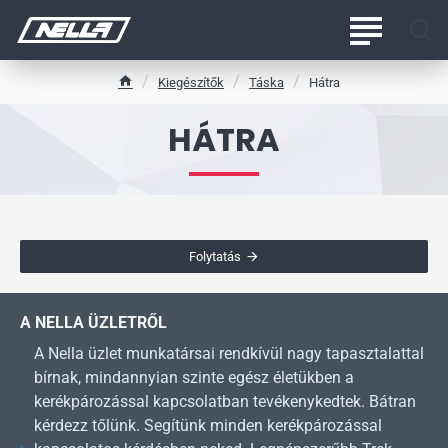
Kiegészítők
Táska
Hátra
h
o
HÁTRA
m
e
Folytatás
A NELLA ÜZLETRŐL
A Nella üzlet munkatársai rendkívül nagy tapasztalattal
bírnak, mindannyian szinte egész életükben a
kerékpározással kapcsolatban tevékenykedtek. Bátran
kérdezz tőlünk. Segítünk minden kerékpározással