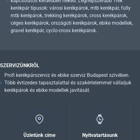
kapcsolatos kérdésben neked. Legnépszerűbb Trek
kerékpár típusok: városi kerékpárok, mtb kerékpár, fully
mtb kerépárok, trekking kerékpárok, cross kerékpárok,
céges kerékpárok, országúti kerékpárok, ebike modellek,
gravel kerékpár, cyclo-cross kerékpárok.
SZERVIZÜNKRŐL
Profi kerékpárszerviz és ebike szerviz Budapest szívében.
Több évtizedes tapasztalattal és szakértelemmel vállaljuk
kerékpárok és ebike modellek javítását.
Üzletünk címe
Nyitvatartásunk