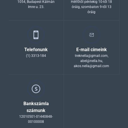
1054, Budapest Kálmán
Hétfőtől péntekig 10-től 18
Imre u. 23.
óráig, szombaton 9-től 13
óráig
Telefonunk
E-mail címeink
(1) 3313-184
treknella@gmail.com
,
abel@nella.hu
,
akos.nella@gmail.com
Bankszámla
számunk
12010501-01440848-
00100008