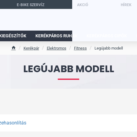
E-BIKE SZERVÍZ
AKCIÓ
HÍREK
KIEGÉSZÍTŐK
KERÉKPÁROS RUHÁK
KERÉKPÁROS CIPŐK
Kerékpár
Elektromos
Fitness
Legújabb modell
h
o
m
LEGÚJABB MODELL
e
zehasonlítás