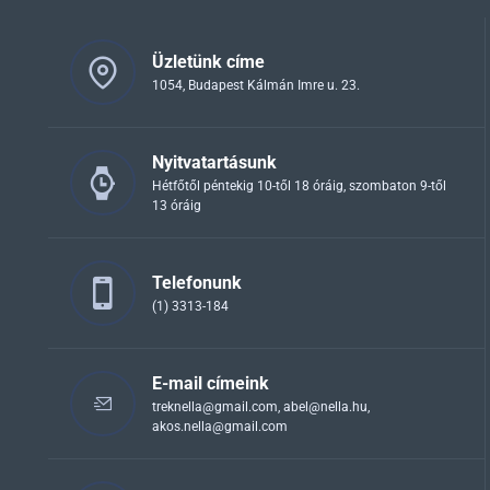
Üzletünk címe
1054, Budapest Kálmán Imre u. 23.
Nyitvatartásunk
Hétfőtől péntekig 10-től 18 óráig, szombaton 9-től
13 óráig
Telefonunk
(1) 3313-184
E-mail címeink
treknella@gmail.com
,
abel@nella.hu
,
akos.nella@gmail.com