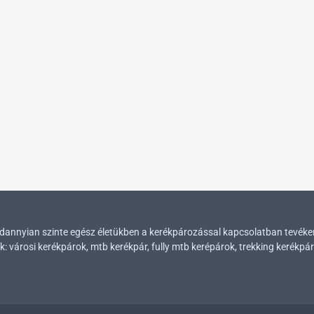
mindannyian szinte egész életükben a kerékpározással kapcsolatban tevék
városi kerékpárok, mtb kerékpár, fully mtb kerépárok, trekking kerékpár