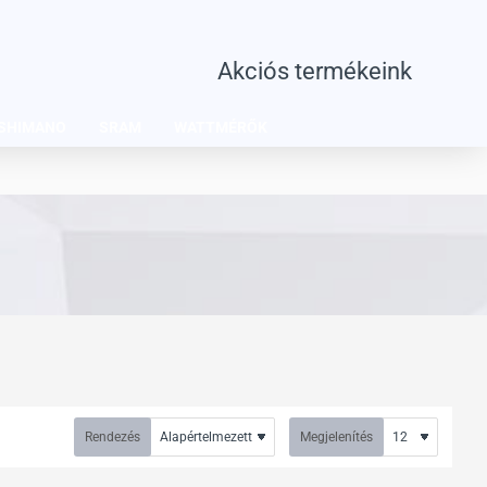
Akciós termékeink
SHIMANO
SRAM
WATTMÉRŐK
Rendezés
Megjelenítés