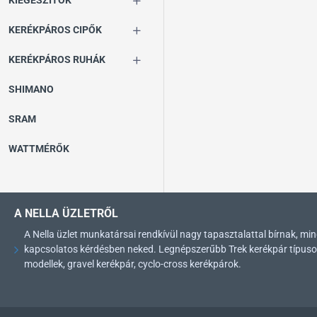
KIEGÉSZÍTŐK
KERÉKPÁROS CIPŐK
KERÉKPÁROS RUHÁK
SHIMANO
SRAM
WATTMÉRŐK
A NELLA ÜZLETRŐL
A Nella üzlet munkatársai rendkívül nagy tapasztalattal bírnak, 
kapcsolatos kérdésben neked. Legnépszerűbb Trek kerékpár típusok: 
modellek, gravel kerékpár, cyclo-cross kerékpárok.