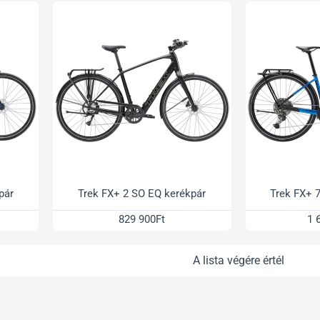
pár
Trek FX+ 2 SO EQ kerékpár
Trek FX+ 
829 900Ft
1 
A lista végére értél