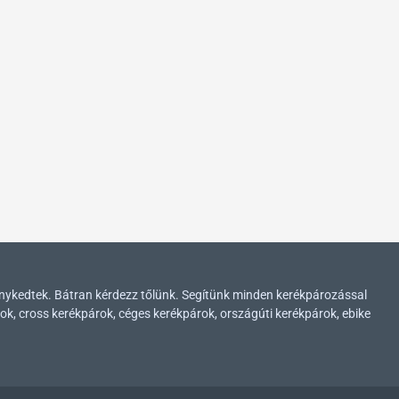
enykedtek. Bátran kérdezz tőlünk. Segítünk minden kerékpározással
ok, cross kerékpárok, céges kerékpárok, országúti kerékpárok, ebike