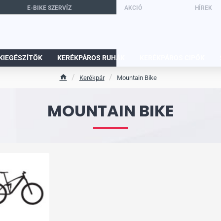
E-BIKE SZERVÍZ
AKCIÓ
HÍREK
KIEGÉSZÍTŐK
KERÉKPÁROS RUHÁK
KERÉKPÁROS CIPŐK
Kerékpár
Mountain Bike
h
o
MOUNTAIN BIKE
m
e