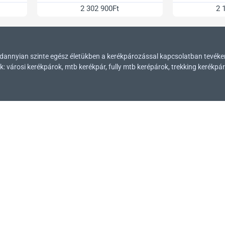
2 302 900Ft
2 
mindannyian szinte egész életükben a kerékpározással kapcsolatban tevék
városi kerékpárok, mtb kerékpár, fully mtb kerépárok, trekking kerékpár
Üzletünk címe
1054, Budapest Kálmán Imre u. 23.
Nyitvatartásunk
Hétfőtől péntekig 10-től 18 óráig, szombaton 9-től
13 óráig