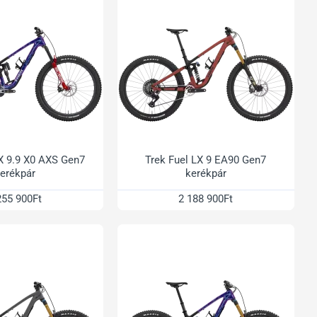
X 9.9 X0 AXS Gen7
Trek Fuel LX 9 EA90 Gen7
erékpár
kerékpár
255 900Ft
2 188 900Ft