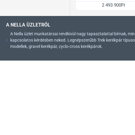
2 493 900Ft
A NELLA ÜZLETRŐL
A Nella üzlet munkatársai rendkívül nagy tapasztalattal bírnak, 
kapcsolatos kérdésben neked. Legnépszerűbb Trek kerékpár típusok: 
modellek, gravel kerékpár, cyclo-cross kerékpárok.