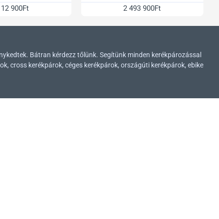
112 900Ft
2 493 900Ft
enykedtek. Bátran kérdezz tőlünk. Segítünk minden kerékpározással
ok, cross kerékpárok, céges kerékpárok, országúti kerékpárok, ebike
ADATVÉDELEM
Adatvédelmi nyilatkozatunk