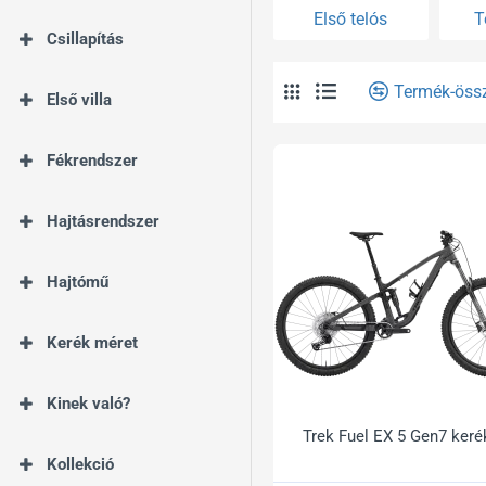
Első telós
T
Csillapítás
Termék-öss
Első villa
Fékrendszer
Hajtásrendszer
Hajtómű
Kerék méret
Kinek való?
Trek Fuel EX 5 Gen7 keré
Kollekció