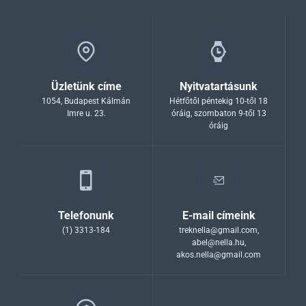
Üzletünk címe
Nyitvatartásunk
1054, Budapest Kálmán
Hétfőtől péntekig 10-től 18
Imre u. 23.
óráig, szombaton 9-től 13
óráig
Telefonunk
E-mail címeink
(1) 3313-184
treknella@gmail.com
,
abel@nella.hu
,
akos.nella@gmail.com