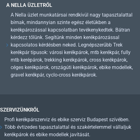
A NELLA ÜZLETRŐL
A Nella üzlet munkatársai rendkívül nagy tapasztalattal
bírnak, mindannyian szinte egész életükben a
kerékpározással kapcsolatban tevékenykedtek. Bátran
kérdezz tőlünk. Segítünk minden kerékpározással
kapcsolatos kérdésben neked. Legnépszerűbb Trek
kerékpár típusok: városi kerékpárok, mtb kerékpár, fully
mtb kerépárok, trekking kerékpárok, cross kerékpárok,
céges kerékpárok, országúti kerékpárok, ebike modellek,
gravel kerékpár, cyclo-cross kerékpárok.
SZERVIZÜNKRŐL
Profi kerékpárszerviz és ebike szerviz Budapest szívében.
Több évtizedes tapasztalattal és szakértelemmel vállaljuk
kerékpárok és ebike modellek javítását.