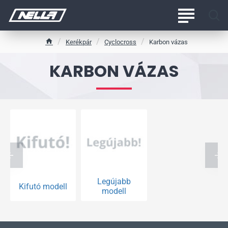
Kerékpár
Cyclocross
Karbon vázas
h
o
KARBON VÁZAS
m
e
Legújabb
Kifutó modell
modell