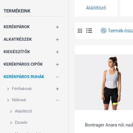
Aláöltöző
TERMÉKEINK
KERÉKPÁROK
Termék-öss
ALKATRÉSZEK
KIEGÉSZÍTŐK
KERÉKPÁROS CIPŐK
KERÉKPÁROS RUHÁK
Férfiaknak
Nőknek
Aláöltöző
Dzseki
Bontrager Anara női nad