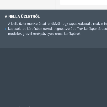
A NELLA ÜZLETRŐL
A Nella üzlet munkatársai rendkívül nagy tapasztalattal bírnak, 
kapcsolatos kérdésben neked. Legnépszerűbb Trek kerékpár típusok: 
modellek, gravel kerékpár, cyclo-cross kerékpárok.