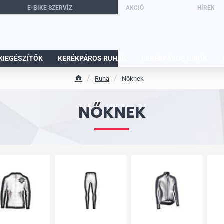
E-BIKE SZERVÍZ
AKCIÓ
HÍREK
KIEGÉSZÍTŐK
KERÉKPÁROS RUHÁK
KERÉKPÁROS CIPŐK
Ruha
Nőknek
h
o
NŐKNEK
m
e