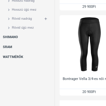
Hosszú nadrág
29 900Ft
Hosszú újjú mez
Rövid nadrág
Rövid újjú mez
SHIMANO
SRAM
WATTMÉRŐK
Bontrager Vella 3/4-es női 
20 900Ft