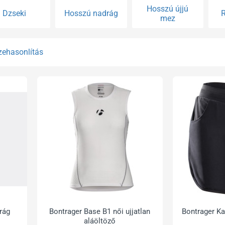
Hosszú újjú
Dzseki
Hosszú nadrág
R
mez
zehasonlítás
rág
Bontrager Base B1 női ujjatlan
Bontrager Ka
aláöltöző