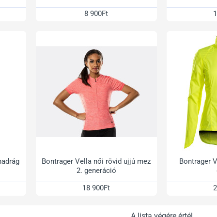
8 900Ft
1
nadrág
Bontrager Vella női rövid ujjú mez
Bontrager V
2. generáció
18 900Ft
2
A lista végére értél