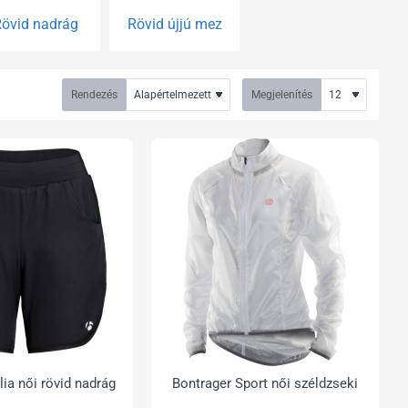
övid nadrág
Rövid újjú mez
Rendezés
Megjelenítés
lia női rövid nadrág
Bontrager Sport női széldzseki