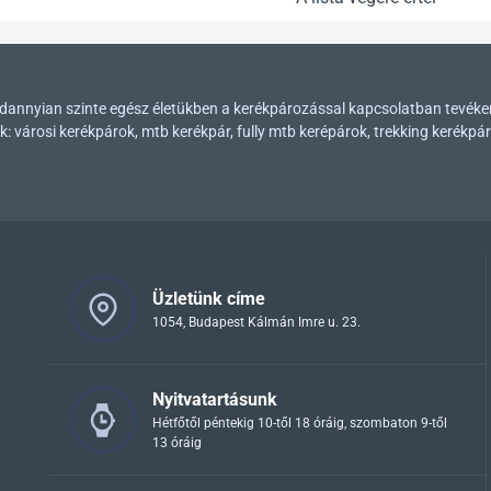
mindannyian szinte egész életükben a kerékpározással kapcsolatban tevék
városi kerékpárok, mtb kerékpár, fully mtb kerépárok, trekking kerékpár
Üzletünk címe
1054, Budapest Kálmán Imre u. 23.
Nyitvatartásunk
Hétfőtől péntekig 10-től 18 óráig, szombaton 9-től
13 óráig