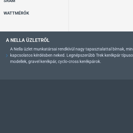
SRAM
WATTMÉRŐK
A NELLA ÜZLETRŐL
A Nella üzlet munkatársai rendkívül nagy tapasztalattal bírnak, 
kapcsolatos kérdésben neked. Legnépszerűbb Trek kerékpár típusok: 
modellek, gravel kerékpár, cyclo-cross kerékpárok.