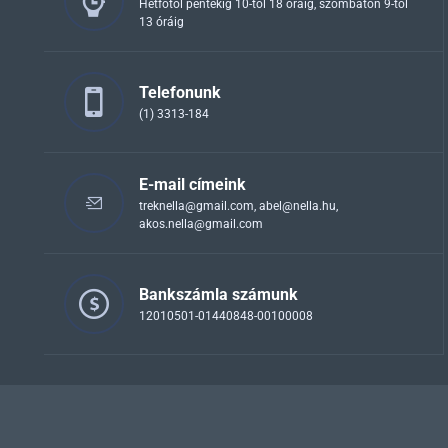
Hétfőtől péntekig 10-től 18 óráig, szombaton 9-től
13 óráig
Telefonunk
(1) 3313-184
E-mail címeink
treknella@gmail.com
,
abel@nella.hu
,
akos.nella@gmail.com
Bankszámla számunk
12010501-01440848-00100008