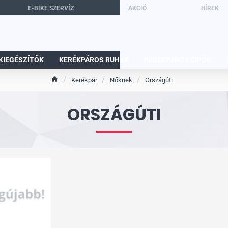
E-BIKE SZERVÍZ
AKCIÓ
HÍREK
KIEGÉSZÍTŐK
KERÉKPÁROS RUHÁK
KERÉKPÁROS CIPŐK
Kerékpár
Nőknek
Országúti
h
o
m
ORSZÁGÚTI
e