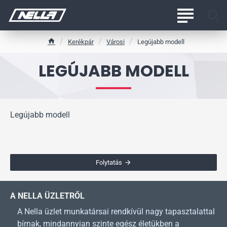
Kerékpár
Városi
Legújabb modell
h
o
LEGÚJABB MODELL
m
e
Legújabb modell
Folytatás
A NELLA ÜZLETRŐL
A Nella üzlet munkatársai rendkívül nagy tapasztalattal
bírnak, mindannyian szinte egész életükben a