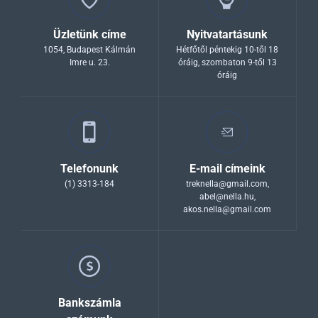
Üzletünk címe
Nyitvatartásunk
1054, Budapest Kálmán
Hétfőtől péntekig 10-től 18
Imre u. 23.
óráig, szombaton 9-től 13
óráig
Telefonunk
E-mail címeink
(1) 3313-184
treknella@gmail.com
,
abel@nella.hu
,
akos.nella@gmail.com
Bankszámla