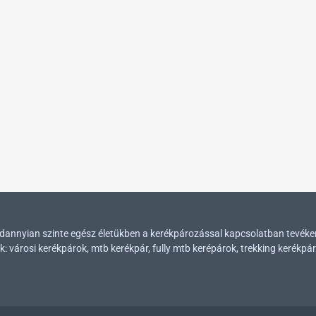
mindannyian szinte egész életükben a kerékpározással kapcsolatban tevék
városi kerékpárok, mtb kerékpár, fully mtb kerépárok, trekking kerékpár