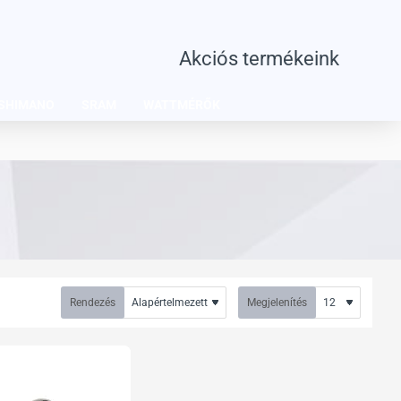
Akciós termékeink
SHIMANO
SRAM
WATTMÉRŐK
Rendezés
Megjelenítés