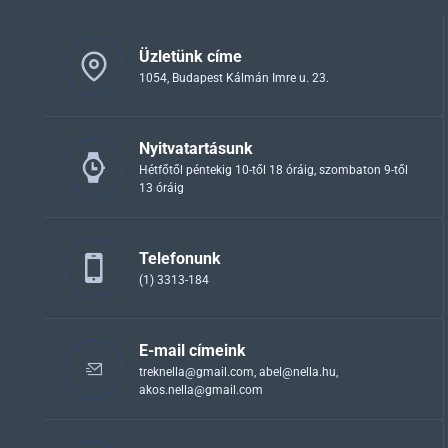
Üzletünk címe
1054, Budapest Kálmán Imre u. 23.
Nyitvatartásunk
Hétfőtől péntekig 10-től 18 óráig, szombaton 9-től
13 óráig
Telefonunk
(1) 3313-184
E-mail címeink
treknella@gmail.com
,
abel@nella.hu
,
akos.nella@gmail.com