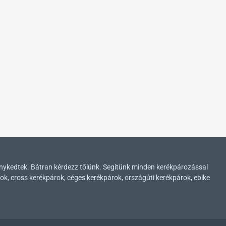
enykedtek. Bátran kérdezz tőlünk. Segítünk minden kerékpározással
ok, cross kerékpárok, céges kerékpárok, országúti kerékpárok, ebike