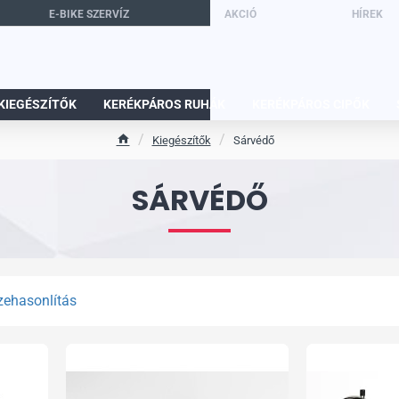
E-BIKE SZERVÍZ
AKCIÓ
HÍREK
KIEGÉSZÍTŐK
KERÉKPÁROS RUHÁK
KERÉKPÁROS CIPŐK
Kiegészítők
Sárvédő
h
o
m
SÁRVÉDŐ
e
zehasonlítás