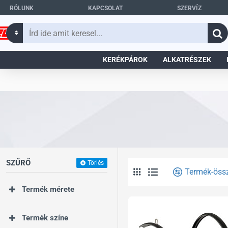
RÓLUNK
KAPCSOLAT
SZERVÍZ
Írd
ide
amit
KERÉKPÁROK
ALKATRÉSZEK
keresel...
SZŰRŐ
Törlés
Termék-öss
Termék mérete
Termék színe