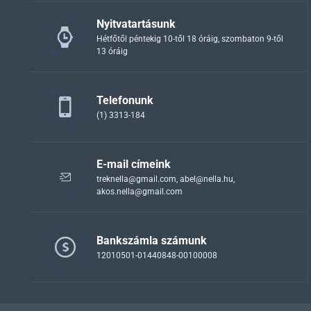
Nyitvatartásunk
Hétfőtől péntekig 10-től 18 óráig, szombaton 9-től
13 óráig
Telefonunk
(1) 3313-184
E-mail címeink
treknella@gmail.com
,
abel@nella.hu
,
akos.nella@gmail.com
Bankszámla számunk
12010501-01440848-00100008