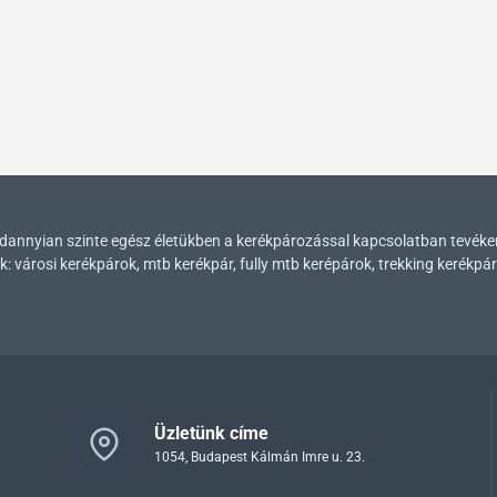
mindannyian szinte egész életükben a kerékpározással kapcsolatban tevék
városi kerékpárok, mtb kerékpár, fully mtb kerépárok, trekking kerékpár
Üzletünk címe
1054, Budapest Kálmán Imre u. 23.