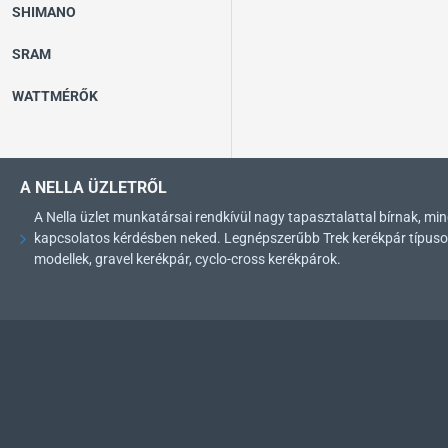
SHIMANO
SRAM
WATTMÉRŐK
A NELLA ÜZLETRŐL
A Nella üzlet munkatársai rendkívül nagy tapasztalattal bírnak, 
kapcsolatos kérdésben neked. Legnépszerűbb Trek kerékpár típusok: 
modellek, gravel kerékpár, cyclo-cross kerékpárok.