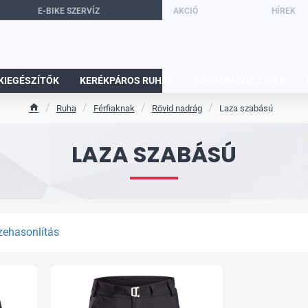
E-BIKE SZERVÍZ
AKCIÓ
HÍREK
KIEGÉSZÍTŐK
KERÉKPÁROS RUHÁK
KERÉKPÁROS CIPŐK
Ruha
Férfiaknak
Rövid nadrág
Laza szabású
h
o
m
LAZA SZABÁSÚ
e
zehasonlítás