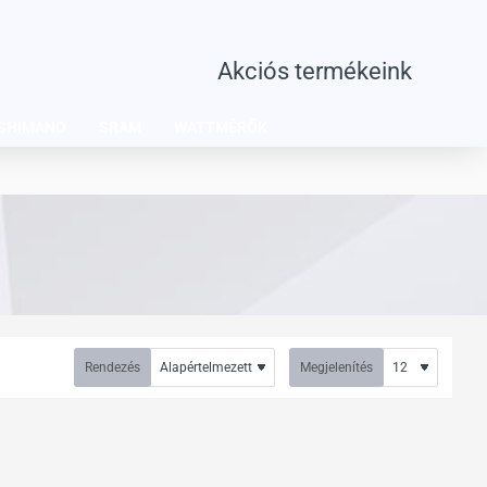
Akciós termékeink
SHIMANO
SRAM
WATTMÉRŐK
Rendezés
Megjelenítés