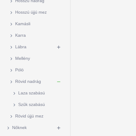
Hosszú nadrág
Hosszú újjú mez
Kamásli
Karra
Lábra
Mellény
Póló
Rövid nadrág
Laza szabású
Szűk szabású
Rövid újjú mez
Nőknek