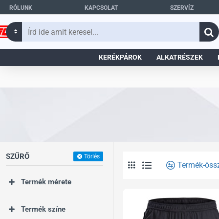
RÓLUNK
KAPCSOLAT
SZERVÍZ
Írd
ide
amit
KERÉKPÁROK
ALKATRÉSZEK
keresel...
SZŰRŐ
Törlés
Termék-öss
Termék mérete
Termék színe