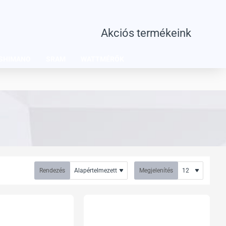
Akciós termékeink
SHIMANO
SRAM
WATTMÉRŐK
Rendezés
Megjelenítés