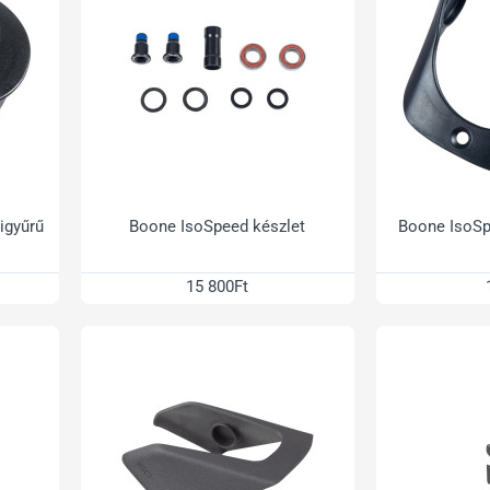
igyűrű
Boone IsoSpeed készlet
Boone IsoSp
15 800Ft