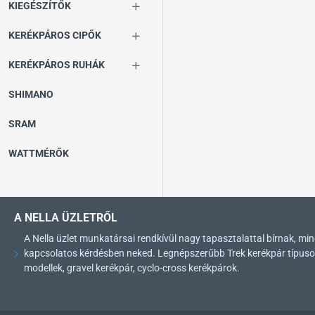
KIEGÉSZÍTŐK
KERÉKPÁROS CIPŐK
KERÉKPÁROS RUHÁK
SHIMANO
SRAM
WATTMÉRŐK
A NELLA ÜZLETRŐL
A Nella üzlet munkatársai rendkívül nagy tapasztalattal bírnak, 
kapcsolatos kérdésben neked. Legnépszerűbb Trek kerékpár típusok: 
modellek, gravel kerékpár, cyclo-cross kerékpárok.