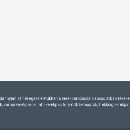
mindannyian szinte egész életükben a kerékpározással kapcsolatban tevék
városi kerékpárok, mtb kerékpár, fully mtb kerépárok, trekking kerékpár