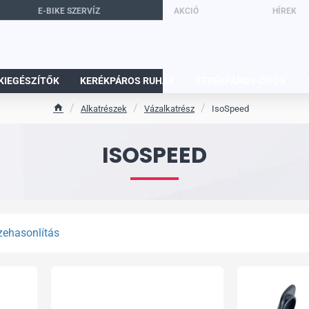
E-BIKE SZERVÍZ
AKCIÓ
HÍREK
KIEGÉSZÍTŐK
KERÉKPÁROS RUHÁK
KERÉKPÁROS CIPŐK
Alkatrészek
Vázalkatrész
IsoSpeed
h
o
m
ISOSPEED
e
zehasonlítás