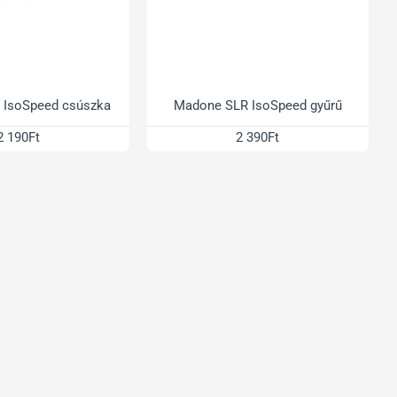
 IsoSpeed csúszka
Madone SLR IsoSpeed gyűrű
2 190Ft
2 390Ft