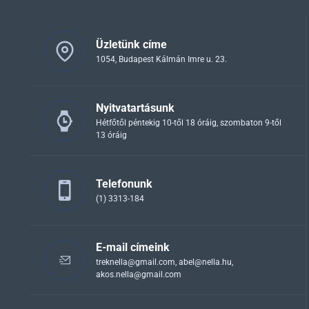
Üzletünk címe
1054, Budapest Kálmán Imre u. 23.
Nyitvatartásunk
Hétfőtől péntekig 10-től 18 óráig, szombaton 9-től
13 óráig
Telefonunk
(1) 3313-184
E-mail címeink
treknella@gmail.com
,
abel@nella.hu
,
akos.nella@gmail.com