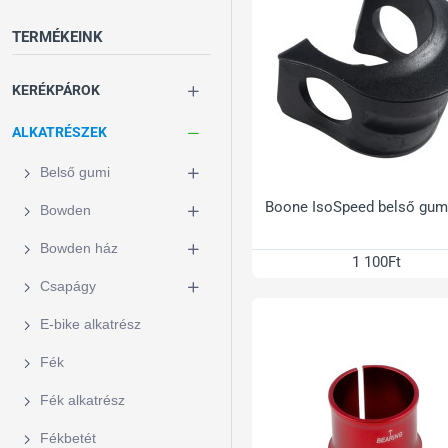
TERMÉKEINK
KERÉKPÁROK
ALKATRÉSZEK
Belső gumi
Boone IsoSpeed belső gum
Bowden
Bowden ház
1 100Ft
Csapágy
E-bike alkatrész
Fék
Fék alkatrész
Fékbetét