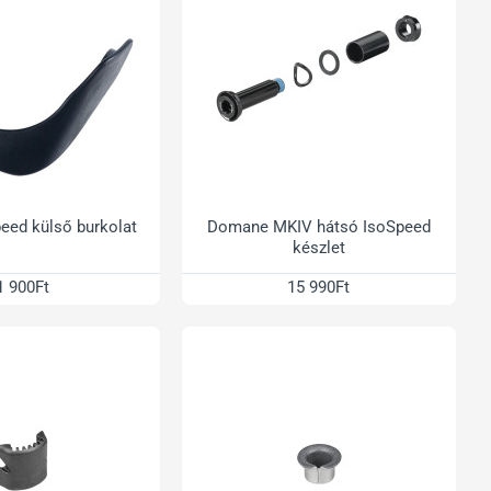
eed külső burkolat
Domane MKIV hátsó IsoSpeed
készlet
1 900Ft
15 990Ft