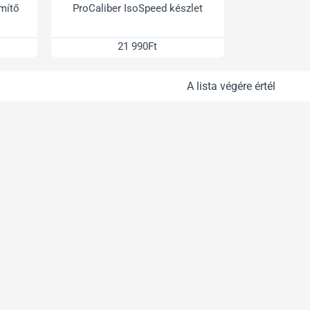
mítő
ProCaliber IsoSpeed készlet
21 990Ft
A lista végére értél