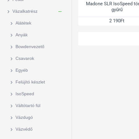
Madone SLR IsoSpeed tö
gyűrű
Vázalkatrész
2 190Ft
Alátétek
Anyák
Bowdenvezető
Csavarok
Egyéb
Felújító készlet
IsoSpeed
Váltótartó fül
Vázdugó
Vázvédő