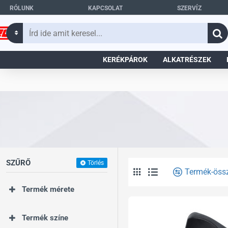
RÓLUNK
KAPCSOLAT
SZERVÍZ
Írd
ide
amit
KERÉKPÁROK
ALKATRÉSZEK
keresel...
SZŰRŐ
Törlés
Termék-öss
Termék mérete
Termék színe