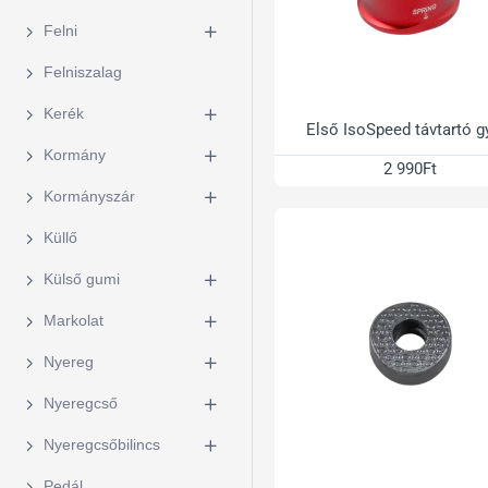
Felni
Felniszalag
Kerék
Első IsoSpeed távtartó g
Kormány
2 990Ft
Kormányszár
Küllő
Külső gumi
Markolat
Nyereg
Nyeregcső
Nyeregcsőbilincs
Pedál