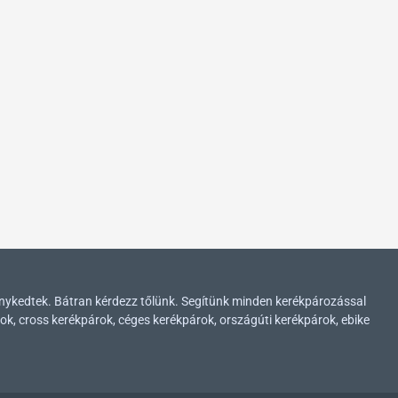
enykedtek. Bátran kérdezz tőlünk. Segítünk minden kerékpározással
ok, cross kerékpárok, céges kerékpárok, országúti kerékpárok, ebike