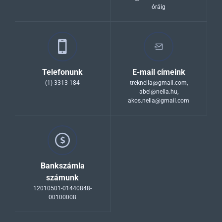
óráig
Telefonunk
E-mail címeink
(1) 3313-184
treknella@gmail.com
,
abel@nella.hu
,
akos.nella@gmail.com
Bankszámla
számunk
12010501-01440848-
00100008