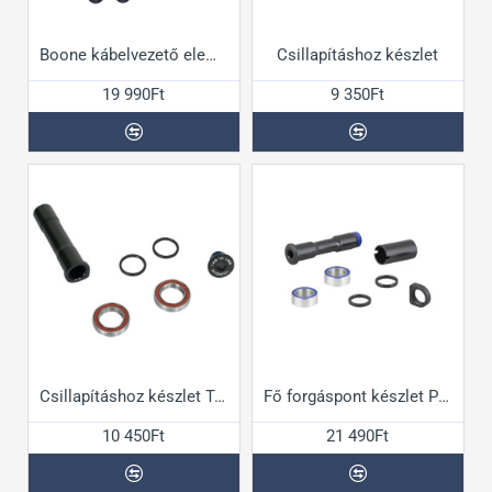
Boone kábelvezető elem készlet
Csillapításhoz készlet
19 990Ft
9 350Ft
Csillapításhoz készlet Top Fuel 09+
Fő forgáspont készlet Powerfly FS 2021-hez
10 450Ft
21 490Ft