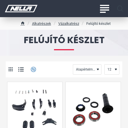
Alkatrészek
Vázalkatrész
Felújító készlet
h
o
FELÚJÍTÓ KÉSZLET
m
e