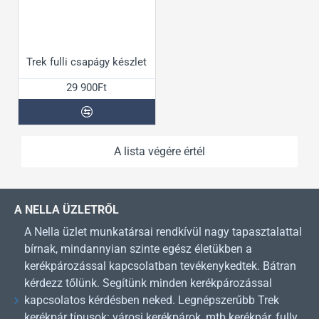
Trek fulli csapágy készlet
29 900Ft
A lista végére értél
A NELLA ÜZLETRŐL
A Nella üzlet munkatársai rendkívül nagy tapasztalattal
bírnak, mindannyian szinte egész életükben a
kerékpározással kapcsolatban tevékenykedtek. Bátran
kérdezz tőlünk. Segítünk minden kerékpározással
kapcsolatos kérdésben neked. Legnépszerűbb Trek
kerékpár típusok: városi kerékpárok, mtb kerékpár, fully