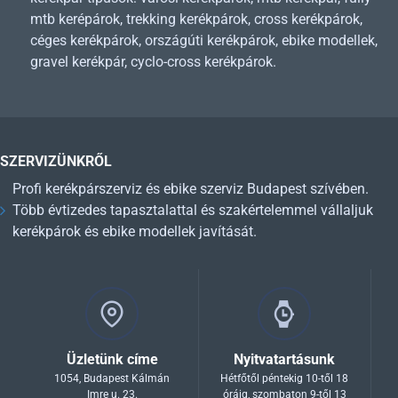
mtb kerépárok, trekking kerékpárok, cross kerékpárok,
céges kerékpárok, országúti kerékpárok, ebike modellek,
gravel kerékpár, cyclo-cross kerékpárok.
SZERVIZÜNKRŐL
Profi kerékpárszerviz és ebike szerviz Budapest szívében.
Több évtizedes tapasztalattal és szakértelemmel vállaljuk
kerékpárok és ebike modellek javítását.
Üzletünk címe
Nyitvatartásunk
1054, Budapest Kálmán
Hétfőtől péntekig 10-től 18
Imre u. 23.
óráig, szombaton 9-től 13