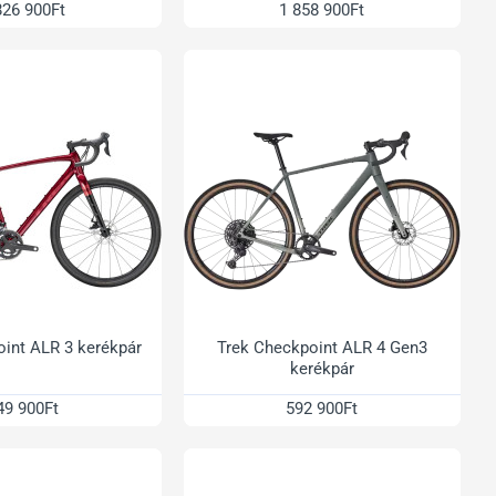
826 900Ft
1 858 900Ft
int ALR 3 kerékpár
Trek Checkpoint ALR 4 Gen3
kerékpár
49 900Ft
592 900Ft