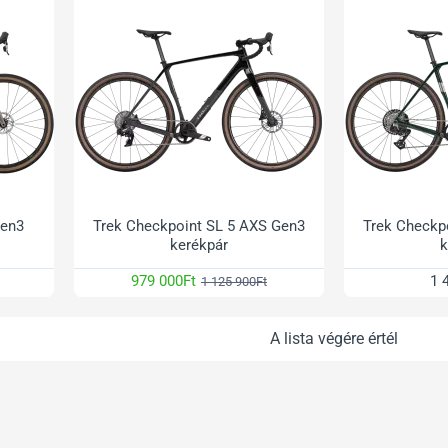
Gen3
Trek Checkpoint SL 5 AXS Gen3
Trek Checkp
kerékpár
k
979 000Ft
1 
1 125 900Ft
A lista végére értél