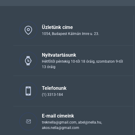
Üzletünk címe
1054, Budapest Kálmán Imre u. 23.
Nyitvatartásunk
Hétfőtől péntekig 10-től 18 óráig, szombaton 9-től
13 óráig
Telefonunk
(1) 3313-184
E-mail címeink
treknella@gmail.com
,
abel@nella.hu
,
akos.nella@gmail.com