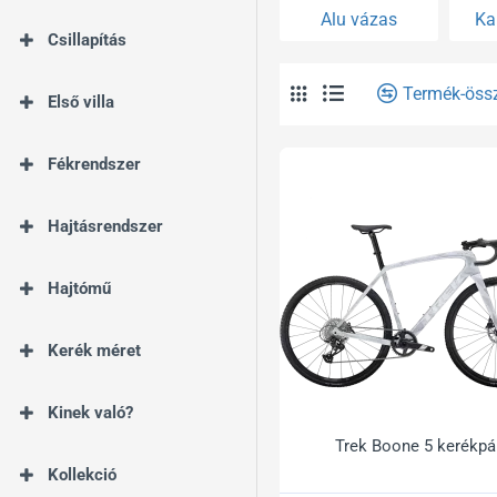
Alu vázas
Ka
Csillapítás
Termék-öss
Első villa
Fékrendszer
Hajtásrendszer
Hajtómű
Kerék méret
Kinek való?
Trek Boone 5 kerékpá
Kollekció