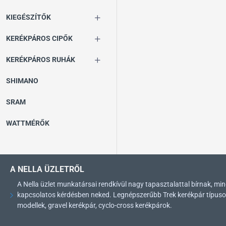
KIEGÉSZÍTŐK
KERÉKPÁROS CIPŐK
KERÉKPÁROS RUHÁK
SHIMANO
SRAM
WATTMÉRŐK
A NELLA ÜZLETRŐL
A Nella üzlet munkatársai rendkívül nagy tapasztalattal bírnak, 
kapcsolatos kérdésben neked. Legnépszerűbb Trek kerékpár típusok: 
modellek, gravel kerékpár, cyclo-cross kerékpárok.