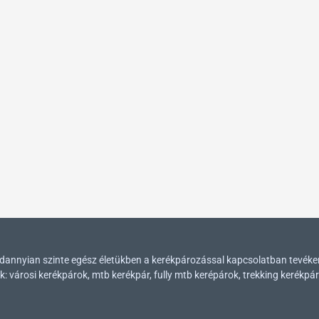
mindannyian szinte egész életükben a kerékpározással kapcsolatban tevék
városi kerékpárok, mtb kerékpár, fully mtb kerépárok, trekking kerékpár