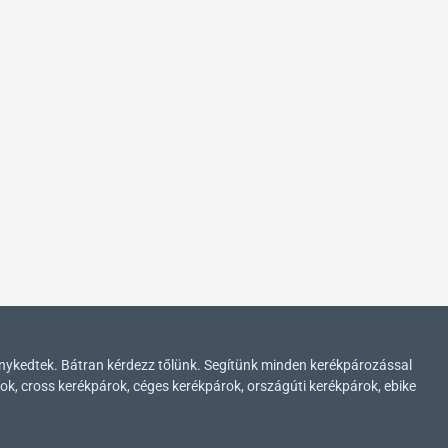
enykedtek. Bátran kérdezz tőlünk. Segítünk minden kerékpározással
ok, cross kerékpárok, céges kerékpárok, országúti kerékpárok, ebike