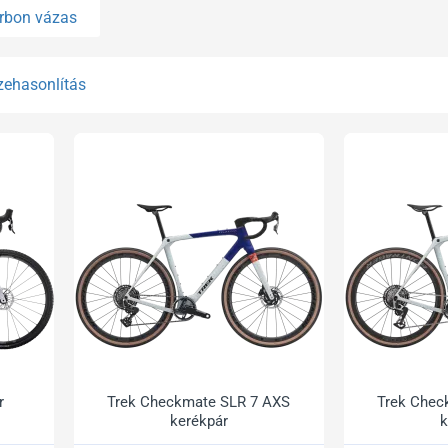
rbon vázas
zehasonlítás
r
Trek Checkmate SLR 7 AXS
Trek Chec
kerékpár
k