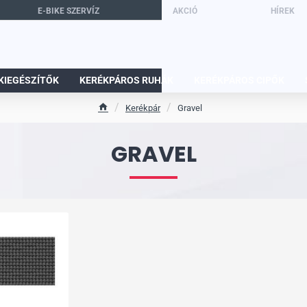
E-BIKE SZERVÍZ
AKCIÓ
HÍREK
KIEGÉSZÍTŐK
KERÉKPÁROS RUHÁK
KERÉKPÁROS CIPŐK
Kerékpár
Gravel
h
o
m
GRAVEL
e