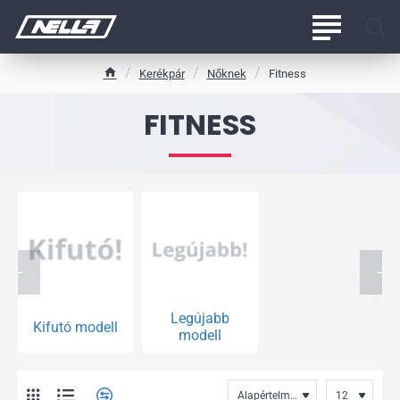
Kerékpár
Nőknek
Fitness
h
o
FITNESS
m
e
Legújabb
Kifutó modell
modell