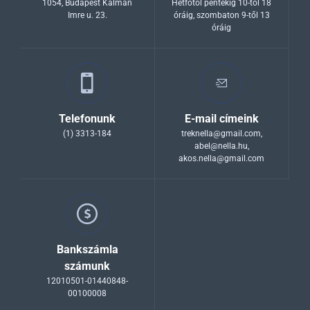
1054, Budapest Kálmán
Hétfőtől péntekig 10-től 18
Imre u. 23.
óráig, szombaton 9-től 13
óráig
Telefonunk
E-mail címeink
(1) 3313-184
treknella@gmail.com
,
abel@nella.hu
,
akos.nella@gmail.com
Bankszámla
számunk
12010501-01440848-
00100008