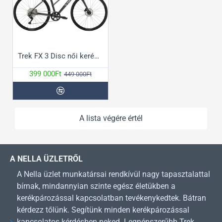
Trek FX 3 Disc női kerékpár
399 000Ft
449 000Ft
A lista végére értél
A NELLA ÜZLETRŐL
A Nella üzlet munkatársai rendkívül nagy tapasztalattal
bírnak, mindannyian szinte egész életükben a
kerékpározással kapcsolatban tevékenykedtek. Bátran
kérdezz tőlünk. Segítünk minden kerékpározással
kapcsolatos kérdésben neked. Legnépszerűbb Trek