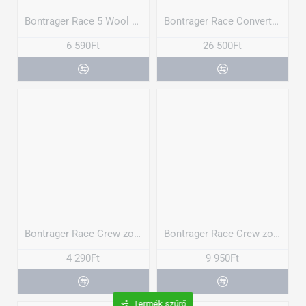
Bontrager Race 5 Wool zokni
Bontrager Race Convertible Windshell dzseki
6 590Ft
26 500Ft
Bontrager Race Crew zokni
Bontrager Race Crew zokni (3 pár)
4 290Ft
9 950Ft
Termék szűrő