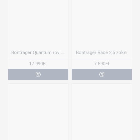
Bontrager Quantum rövid nadrág
Bontrager Race 2,5 zokni
17 990Ft
7 590Ft