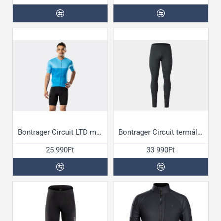
Bontrager Circuit LTD mez
Bontrager Circuit termál hosszú nadrág betét nélkül
25 990Ft
33 990Ft