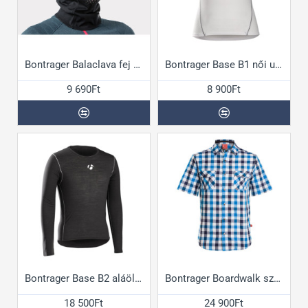
Bontrager Balaclava fej melegítő sapka
Bontrager Base B1 női ujjatlan aláöltöző
9 690Ft
8 900Ft
Bontrager Base B2 aláöltöző
Bontrager Boardwalk szabadidős ing
18 500Ft
24 900Ft