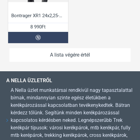
Bontrager XR1 24x2,25-ös külső gumi
8 990Ft
A lista végére értél
A NELLA ÜZLETRŐL
A Nella üzlet munkatársai rendkívül nagy tapasztalattal
bírnak, mindannyian szinte egész életükben a
kerékpározással kapcsolatban tevékenykedtek. Bátran
kérdezz tőlünk. Segítünk minden kerékpározással
kapcsolatos kérdésben neked. Legnépszerűbb Trek
kerékpár típusok: városi kerékpárok, mtb kerékpár, fully
mtb kerépárok, trekking kerékpárok, cross kerékpárok,