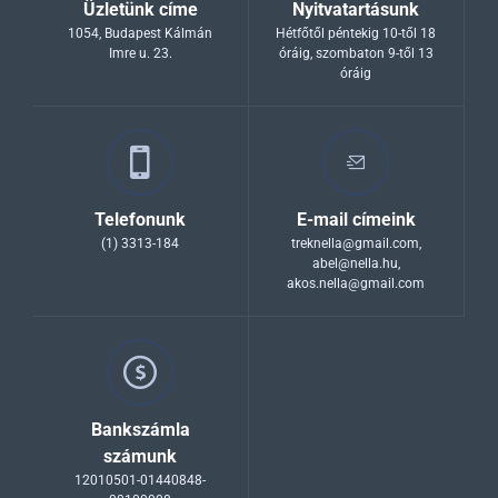
Üzletünk címe
Nyitvatartásunk
1054, Budapest Kálmán
Hétfőtől péntekig 10-től 18
Imre u. 23.
óráig, szombaton 9-től 13
óráig
Telefonunk
E-mail címeink
(1) 3313-184
treknella@gmail.com
,
abel@nella.hu
,
akos.nella@gmail.com
Bankszámla
számunk
12010501-01440848-