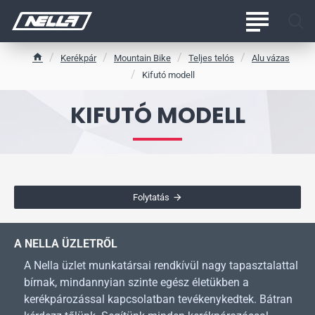
Kerékpár
Mountain Bike
Teljes telós
Alu vázas
h
Kifutó modell
o
m
KIFUTÓ MODELL
e
Folytatás
A NELLA ÜZLETRŐL
A Nella üzlet munkatársai rendkívül nagy tapasztalattal
bírnak, mindannyian szinte egész életükben a
kerékpározással kapcsolatban tevékenykedtek. Bátran