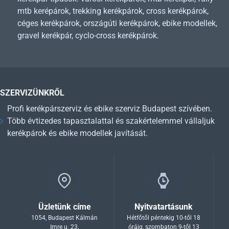
mtb kerépárok, trekking kerékpárok, cross kerékpárok,
céges kerékpárok, országúti kerékpárok, ebike modellek,
gravel kerékpár, cyclo-cross kerékpárok.
SZERVIZÜNKRŐL
Profi kerékpárszerviz és ebike szerviz Budapest szívében.
Több évtizedes tapasztalattal és szakértelemmel vállaljuk
kerékpárok és ebike modellek javítását.
Üzletünk címe
Nyitvatartásunk
1054, Budapest Kálmán
Hétfőtől péntekig 10-től 18
Imre u. 23.
óráig, szombaton 9-től 13