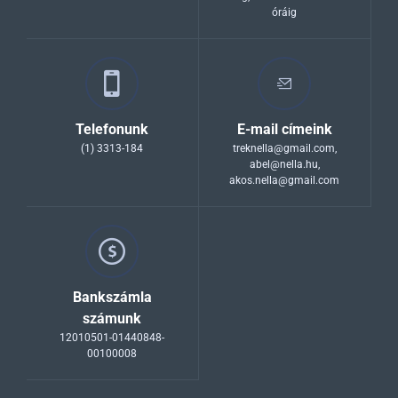
óráig
Telefonunk
E-mail címeink
(1) 3313-184
treknella@gmail.com
,
abel@nella.hu
,
akos.nella@gmail.com
Bankszámla
számunk
12010501-01440848-
00100008