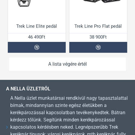
Trek Line Elite pedál
Trek Line Pro Flat pedál
46 490Ft
38 900Ft
A lista végére értél
A NELLA ÜZLETRŐL
A Nella üzlet munkatársai rendkívül nagy tapasztalattal
bírnak, mindannyian szinte egész életükben a
kerékpározással kapcsolatban tevékenykedtek. Bátran
kérdezz tőlünk. Segítünk minden kerékpározással
kapcsolatos kérdésben neked. Legnépszerűbb Trek
kerékpár típusok: városi kerékpárok, mtb kerékpár, fully