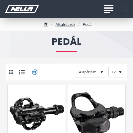
Alkatrészek
Pedál
h
o
PEDÁL
m
e