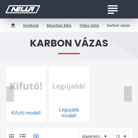
Kerékpár
Mountain Bike
Teljes telós
Karbon vázas
h
o
KARBON VÁZAS
m
e
Legújabb
Kifutó modell
modell