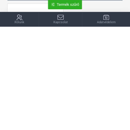
Termék szűrő
Rólunk
Kapcsolat
Adatvédelem
Trek Top Fuel 9.9 XTR Di2 Gen4 kerékpár
3 248 900Ft
A lista végére értél
A NELLA ÜZLETRŐL