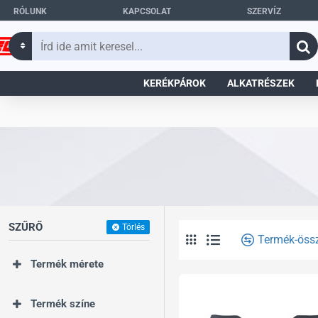
RÓLUNK
KAPCSOLAT
SZERVÍZ
Írd
ide
amit
KERÉKPÁROK
ALKATRÉSZEK
keresel...
SZŰRŐ
Törlés
Termék-öss
Termék mérete
Termék színe