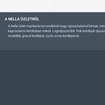
A NELLA ÜZLETRŐL
A Nella üzlet munkatársai rendkívül nagy tapasztalattal bírnak, 
kapcsolatos kérdésben neked. Legnépszerűbb Trek kerékpár típusok: 
modellek, gravel kerékpár, cyclo-cross kerékpárok.