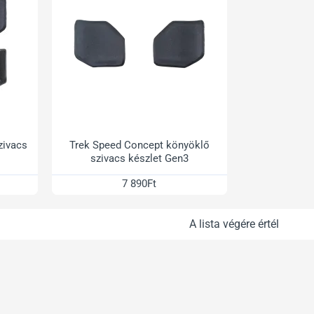
zivacs
Trek Speed Concept könyöklő
szivacs készlet Gen3
7 890Ft
A lista végére értél