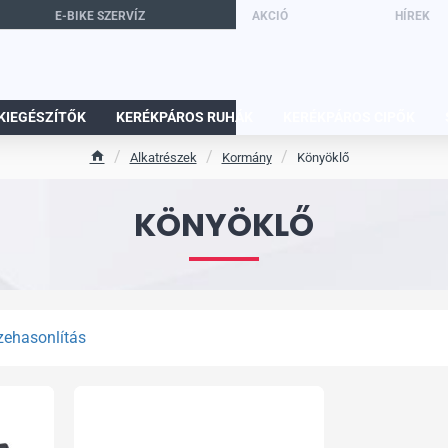
E-BIKE SZERVÍZ
AKCIÓ
HÍREK
KIEGÉSZÍTŐK
KERÉKPÁROS RUHÁK
KERÉKPÁROS CIPŐK
Alkatrészek
Kormány
Könyöklő
h
o
m
KÖNYÖKLŐ
e
zehasonlítás