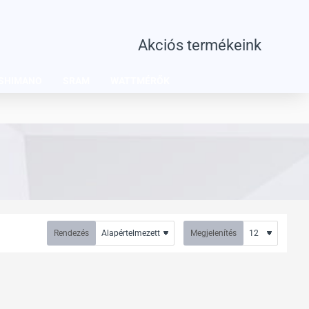
Akciós termékeink
SHIMANO
SRAM
WATTMÉRŐK
Rendezés
Megjelenítés