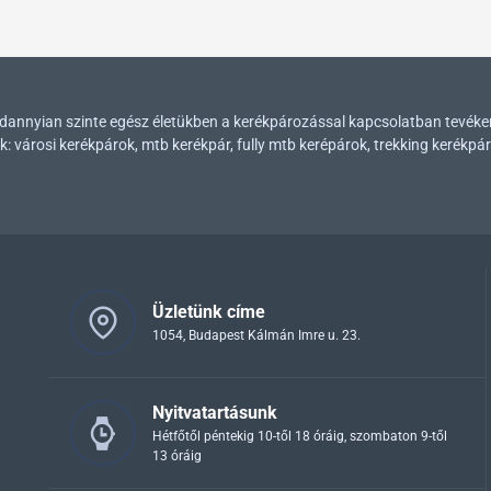
mindannyian szinte egész életükben a kerékpározással kapcsolatban tevék
városi kerékpárok, mtb kerékpár, fully mtb kerépárok, trekking kerékpár
Üzletünk címe
1054, Budapest Kálmán Imre u. 23.
Nyitvatartásunk
Hétfőtől péntekig 10-től 18 óráig, szombaton 9-től
13 óráig