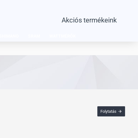
Akciós termékeink
SHIMANO
SRAM
WATTMÉRŐK
Folytatás