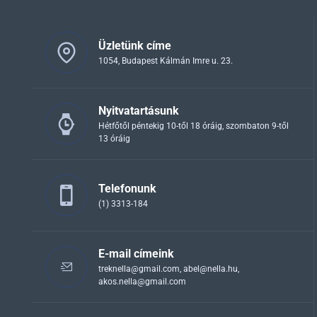
Üzletünk címe
1054, Budapest Kálmán Imre u. 23.
Nyitvatartásunk
Hétfőtől péntekig 10-től 18 óráig, szombaton 9-től
13 óráig
Telefonunk
(1) 3313-184
E-mail címeink
treknella@gmail.com
,
abel@nella.hu
,
akos.nella@gmail.com