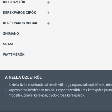
KIEGÉSZÍTŐK
KERÉKPÁROS CIPŐK
KERÉKPÁROS RUHÁK
SHIMANO
SRAM
WATTMÉRŐK
A NELLA ÜZLETRŐL
A Nella üzlet munkatársai rendkívül nagy tapasztalattal bírnak, 
kapcsolatos kérdésben neked. Legnépszerűbb Trek kerékpár típusok: 
modellek, gravel kerékpár, cyclo-cross kerékpárok.