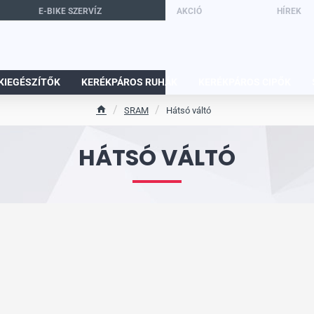
E-BIKE SZERVÍZ
AKCIÓ
HÍREK
KIEGÉSZÍTŐK
KERÉKPÁROS RUHÁK
KERÉKPÁROS CIPŐK
SRAM
Hátsó váltó
h
o
HÁTSÓ VÁLTÓ
m
e