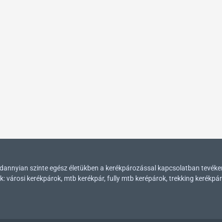
mindannyian szinte egész életükben a kerékpározással kapcsolatban tevék
városi kerékpárok, mtb kerékpár, fully mtb kerépárok, trekking kerékpár