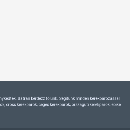
enykedtek. Bátran kérdezz tőlünk. Segítünk minden kerékpározással
ok, cross kerékpárok, céges kerékpárok, országúti kerékpárok, ebike