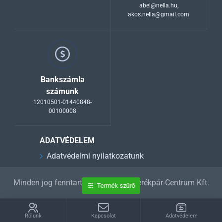
abel@nella.hu
,
akos.nella@gmail.com
Bankszámla
számunk
12010501-01440848-
00100008
ADATVÉDELEM
Adatvédelmi nyilatkozatunk
Minden jog fenntartva 1992-2025 Kerékpár-Centrum Kft.
Termék szűrő
Rólunk
Kapcsolat
Adatvédelem