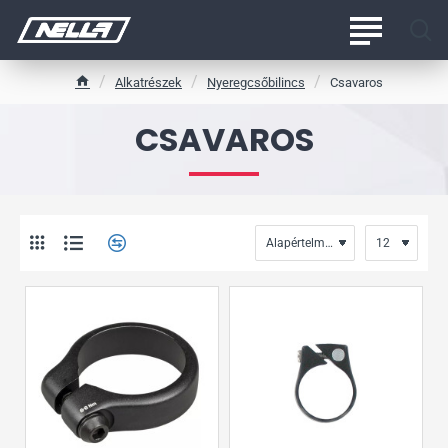
Alkatrészek
Nyeregcsőbilincs
Csavaros
h
o
CSAVAROS
m
e