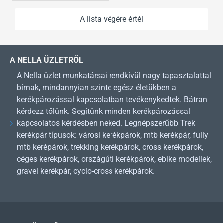
A lista végére értél
A NELLA ÜZLETRŐL
A Nella üzlet munkatársai rendkívül nagy tapasztalattal
bírnak, mindannyian szinte egész életükben a
kerékpározással kapcsolatban tevékenykedtek. Bátran
kérdezz tőlünk. Segítünk minden kerékpározással
kapcsolatos kérdésben neked. Legnépszerűbb Trek
kerékpár típusok: városi kerékpárok, mtb kerékpár, fully
mtb kerépárok, trekking kerékpárok, cross kerékpárok,
céges kerékpárok, országúti kerékpárok, ebike modellek,
gravel kerékpár, cyclo-cross kerékpárok.