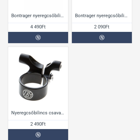
Bontrager nyeregcsőbilincs 36,4mm
Bontrager nyeregcsőbilincs csavaros
4 490Ft
2 090Ft
Nyeregcsőbilincs csavaros csomagtartó rögzítő szemmel
2 490Ft