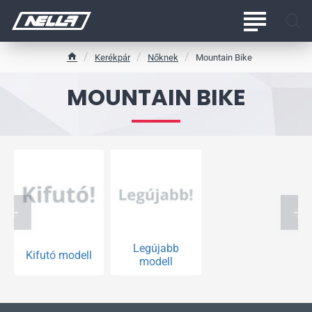
Kerékpár
Nőknek
Mountain Bike
h
o
MOUNTAIN BIKE
m
e
Legújabb
Kifutó modell
modell