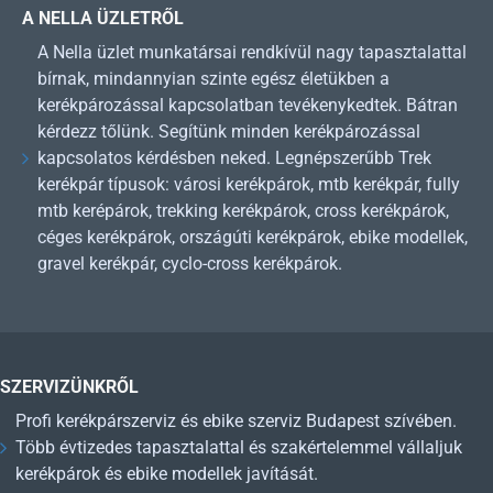
A NELLA ÜZLETRŐL
A Nella üzlet munkatársai rendkívül nagy tapasztalattal
bírnak, mindannyian szinte egész életükben a
kerékpározással kapcsolatban tevékenykedtek. Bátran
kérdezz tőlünk. Segítünk minden kerékpározással
kapcsolatos kérdésben neked. Legnépszerűbb Trek
kerékpár típusok: városi kerékpárok, mtb kerékpár, fully
mtb kerépárok, trekking kerékpárok, cross kerékpárok,
céges kerékpárok, országúti kerékpárok, ebike modellek,
gravel kerékpár, cyclo-cross kerékpárok.
SZERVIZÜNKRŐL
Profi kerékpárszerviz és ebike szerviz Budapest szívében.
Több évtizedes tapasztalattal és szakértelemmel vállaljuk
kerékpárok és ebike modellek javítását.