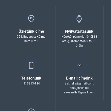
Üzletünk címe
Nyitvatartásunk
1054, Budapest Kálmán
Hétfőtől péntekig 10-től 18
Imre u. 23.
óráig, szombaton 9-től 13
óráig
Telefonunk
E-mail címeink
(1) 3313-184
treknella@gmail.com
,
abel@nella.hu
,
akos.nella@gmail.com