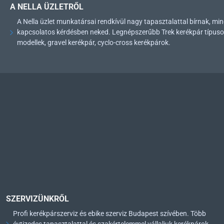
A NELLA ÜZLETRŐL
A Nella üzlet munkatársai rendkívül nagy tapasztalattal bírnak, 
kapcsolatos kérdésben neked. Legnépszerűbb Trek kerékpár típusok: 
modellek, gravel kerékpár, cyclo-cross kerékpárok.
SZERVIZÜNKRŐL
Profi kerékpárszerviz és ebike szerviz Budapest szívében. Több
évtizedes tapasztalattal és szakértelemmel vállaljuk kerékpárok