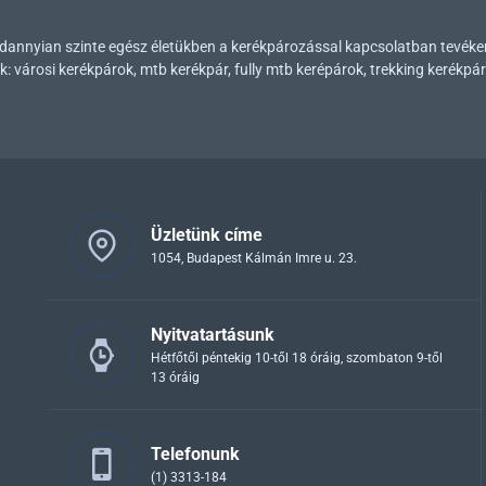
mindannyian szinte egész életükben a kerékpározással kapcsolatban tevék
városi kerékpárok, mtb kerékpár, fully mtb kerépárok, trekking kerékpár
Üzletünk címe
1054, Budapest Kálmán Imre u. 23.
Nyitvatartásunk
Hétfőtől péntekig 10-től 18 óráig, szombaton 9-től
13 óráig
Telefonunk
(1) 3313-184