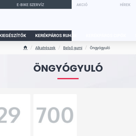
E-BIKE SZERVÍZ
AKCIÓ
HÍREK
KIEGÉSZÍTŐK
KERÉKPÁROS RUHÁK
KERÉKPÁROS CIPŐK
Alkatrészek
Belső gumi
Öngyógyuló
h
o
m
ÖNGYÓGYULÓ
e