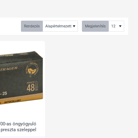
Rendezés
Megjelenítés
700-as öngyógyuló
Akciós
 preszta szeleppel