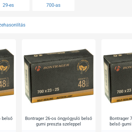
29-es
700-as
zehasonlítás
ó belső
Bontrager 26-os öngyógyuló belső
Bontrager 
Akciós
gumi preszta szeleppel
belső gumi