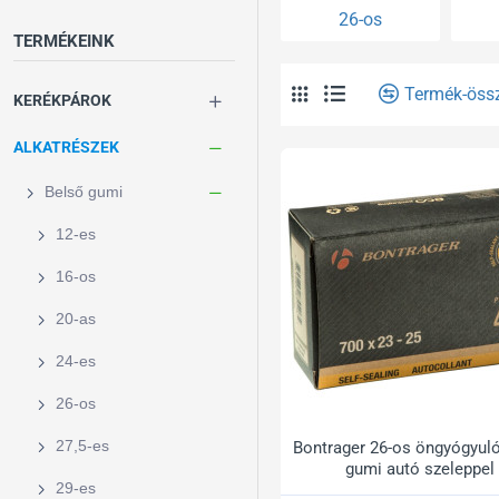
26-os
TERMÉKEINK
Termék-öss
KERÉKPÁROK
ALKATRÉSZEK
Belső gumi
12-es
16-os
20-as
24-es
26-os
27,5-es
Bontrager 26-os öngyógyul
gumi autó szeleppel
29-es