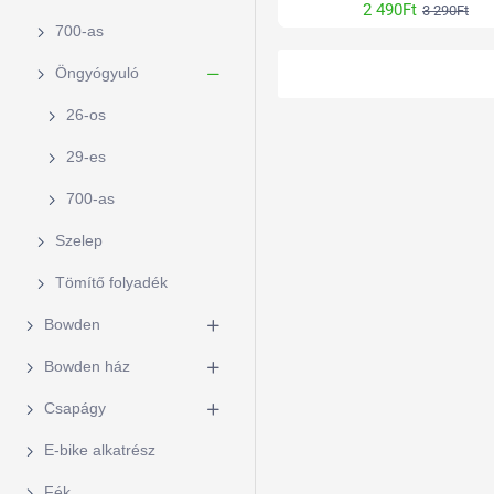
2 490Ft
3 290Ft
700-as
Öngyógyuló
26-os
29-es
700-as
Szelep
Tömítő folyadék
Bowden
Bowden ház
Csapágy
E-bike alkatrész
Fék