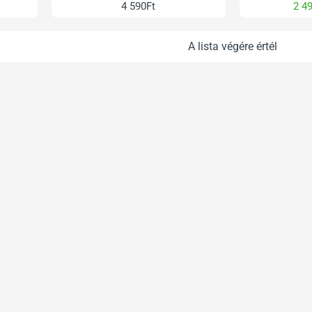
4 590Ft
2 4
A lista végére értél