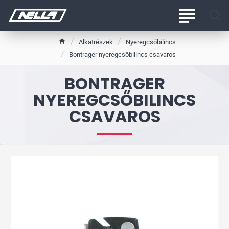
Alkatrészek
Nyeregcsőbilincs
h
Bontrager nyeregcsőbilincs csavaros
o
m
BONTRAGER
e
NYEREGCSŐBILINCS
CSAVAROS