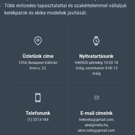
Több évtizedes tapasztalattal és szakértelemmel vállaljuk
kerékpárok és ebike modellek javítását.
Üzletünk címe
Nyitvatartásunk
1054, Budapest Kálmán
Hétfőtől péntekig 10-től 18
Imre u. 23.
óráig, szombaton 9-től 13
óráig
Telefonunk
E-mail címeink
(1) 3313-184
treknella@gmail.com
,
abel@nella.hu
,
akos.nella@gmail.com