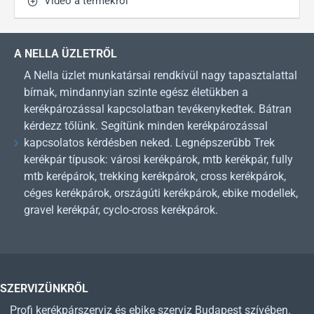
Video a termékről
A NELLA ÜZLETRŐL
A Nella üzlet munkatársai rendkívül nagy tapasztalattal
bírnak, mindannyian szinte egész életükben a
kerékpározással kapcsolatban tevékenykedtek. Bátran
kérdezz tőlünk. Segítünk minden kerékpározással
kapcsolatos kérdésben neked. Legnépszerűbb Trek
kerékpár típusok: városi kerékpárok, mtb kerékpár, fully
mtb kerépárok, trekking kerékpárok, cross kerékpárok,
céges kerékpárok, országúti kerékpárok, ebike modellek,
gravel kerékpár, cyclo-cross kerékpárok.
SZERVIZÜNKRŐL
Profi kerékpárszerviz és ebike szerviz Budapest szívében.