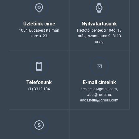
Üzletünk címe
Nyitvatartásunk
1054, Budapest Kálmán
Hétfőtől péntekig 10-től 18
Imre u. 23.
óráig, szombaton 9-től 13
óráig
Telefonunk
E-mail címeink
(1) 3313-184
treknella@gmail.com
,
abel@nella.hu
,
akos.nella@gmail.com