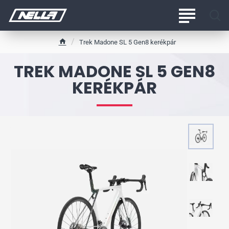
Trek Madone SL 5 Gen8 kerékpár
h
o
TREK MADONE SL 5 GEN8
m
e
KERÉKPÁR