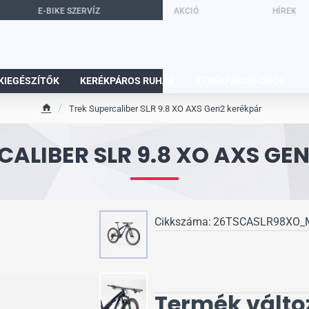
E-BIKE SZERVÍZ
AKCIÓ
HÍREK
KIEGÉSZÍTŐK
KERÉKPÁROS RUHÁK
KERÉKPÁROS CIPŐK
Trek Supercaliber SLR 9.8 XO AXS Gen2 kerékpár
h
o
CALIBER SLR 9.8 XO AXS GE
m
e
Cikkszáma:
26TSCASLR98XO_
Termék válto