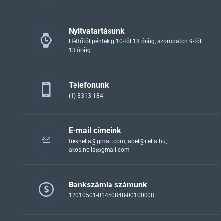
Nyitvatartásunk
Hétfőtől péntekig 10-től 18 óráig, szombaton 9-től
13 óráig
Telefonunk
(1) 3313-184
E-mail címeink
treknella@gmail.com
,
abel@nella.hu
,
akos.nella@gmail.com
Bankszámla számunk
12010501-01440848-00100008