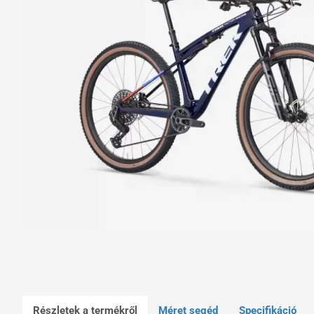
Részletek a termékről
Méret segéd
Specifikáció