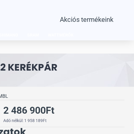
Akciós termékeink
SHIMANO
SRAM
WATTMÉRŐK
N2 KERÉKPÁR
MBL
2 486 900Ft
Adó nélkül: 1 958 189Ft
zatok