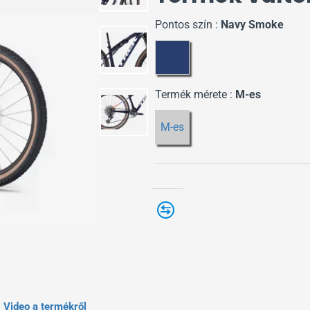
Pontos szín :
Navy Smoke
Termék mérete :
M-es
M-es
Video a termékről