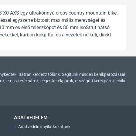
8 X0 AXS egy ultrakönnyű cross-country mountain bike,
ssel egyszerre biztosít maximális merevséget és
110 mm-es első teleszkópot és 80 mm IsoStrut hátsó
kekkel, karbon kokpittal és a vezeték nélküli, direkt
enykedtek. Bátran kérdezz tőlünk. Segítünk minden kerékpározással
ok, cross kerékpárok, céges kerékpárok, országúti kerékpárok, ebike
ADATVÉDELEM
Adatvédelmi nyilatkozatunk