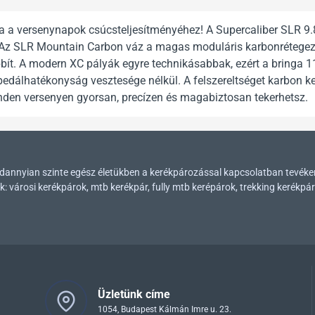
a a versenynapok csúcsteljesítményéhez! A Supercaliber SLR 9.
. Az SLR Mountain Carbon váz a magas moduláris karbonrétegezé
bít. A modern XC pályák egyre technikásabbak, ezért a bringa 
edálhatékonyság vesztesége nélkül. A felszereltséget karbon kere
inden versenyen gyorsan, precízen és magabiztosan tekerhetsz.
mindannyian szinte egész életükben a kerékpározással kapcsolatban tevék
városi kerékpárok, mtb kerékpár, fully mtb kerépárok, trekking kerékpár
Üzletünk címe
1054, Budapest Kálmán Imre u. 23.