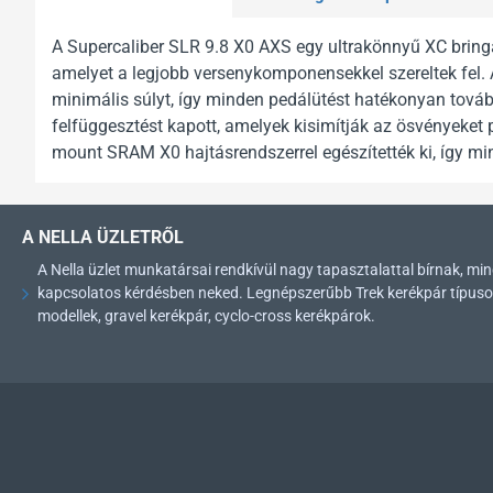
A Supercaliber SLR 9.8 X0 AXS egy ultrakönnyű XC bring
amelyet a legjobb versenykomponensekkel szereltek fel
minimális súlyt, így minden pedálütést hatékonyan továb
felfüggesztést kapott, amelyek kisimítják az ösvényeket p
mount SRAM X0 hajtásrendszerrel egészítették ki, így m
A NELLA ÜZLETRŐL
A Nella üzlet munkatársai rendkívül nagy tapasztalattal bírnak, 
kapcsolatos kérdésben neked. Legnépszerűbb Trek kerékpár típusok: 
modellek, gravel kerékpár, cyclo-cross kerékpárok.