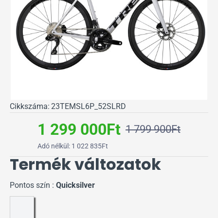
Cikkszáma:
23TEMSL6P_52SLRD
1 299 000Ft
1 799 900Ft
Adó nélkül: 1 022 835Ft
Termék változatok
Pontos szín :
Quicksilver