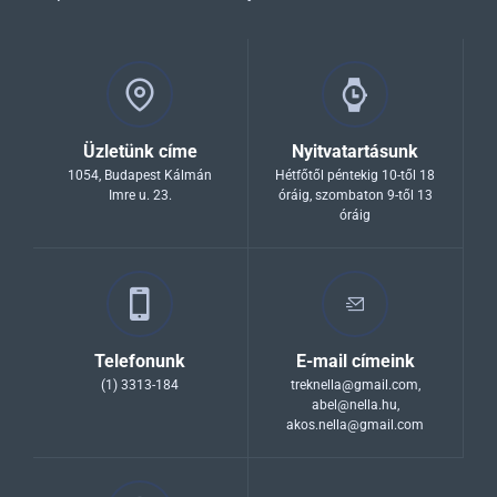
Üzletünk címe
Nyitvatartásunk
1054, Budapest Kálmán
Hétfőtől péntekig 10-től 18
Imre u. 23.
óráig, szombaton 9-től 13
óráig
Telefonunk
E-mail címeink
(1) 3313-184
treknella@gmail.com
,
abel@nella.hu
,
akos.nella@gmail.com