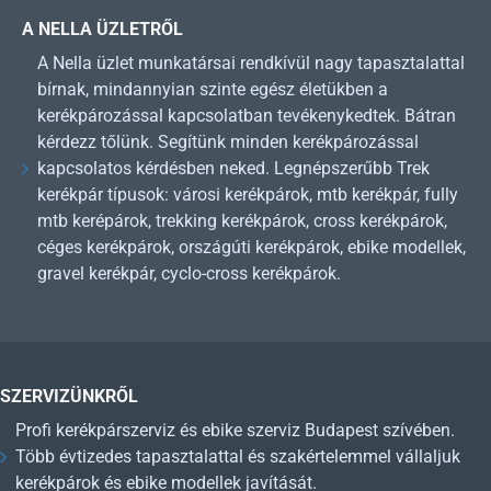
A NELLA ÜZLETRŐL
A Nella üzlet munkatársai rendkívül nagy tapasztalattal
bírnak, mindannyian szinte egész életükben a
kerékpározással kapcsolatban tevékenykedtek. Bátran
kérdezz tőlünk. Segítünk minden kerékpározással
kapcsolatos kérdésben neked. Legnépszerűbb Trek
kerékpár típusok: városi kerékpárok, mtb kerékpár, fully
mtb kerépárok, trekking kerékpárok, cross kerékpárok,
céges kerékpárok, országúti kerékpárok, ebike modellek,
gravel kerékpár, cyclo-cross kerékpárok.
SZERVIZÜNKRŐL
Profi kerékpárszerviz és ebike szerviz Budapest szívében.
Több évtizedes tapasztalattal és szakértelemmel vállaljuk
kerékpárok és ebike modellek javítását.