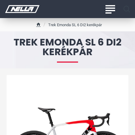
Trek Emonda SL 6 Di2 kerékpár
h
o
TREK EMONDA SL 6 DI2
m
e
KERÉKPÁR