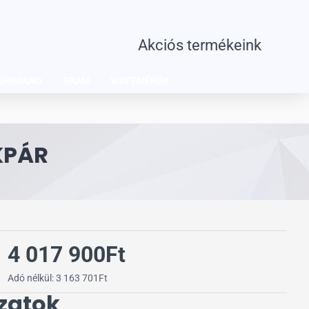
Akciós termékeink
SHIMANO
SRAM
WATTMÉRŐK
KPÁR
4 017 900Ft
Adó nélkül: 3 163 701Ft
zatok