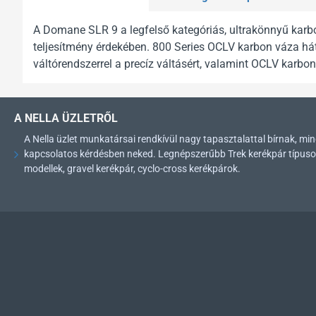
A Domane SLR 9 a legfelső kategóriás, ultrakönnyű karb
teljesítmény érdekében. 800 Series OCLV karbon váza há
váltórendszerrel a precíz váltásért, valamint OCLV karbo
A NELLA ÜZLETRŐL
A Nella üzlet munkatársai rendkívül nagy tapasztalattal bírnak, 
kapcsolatos kérdésben neked. Legnépszerűbb Trek kerékpár típusok: 
modellek, gravel kerékpár, cyclo-cross kerékpárok.