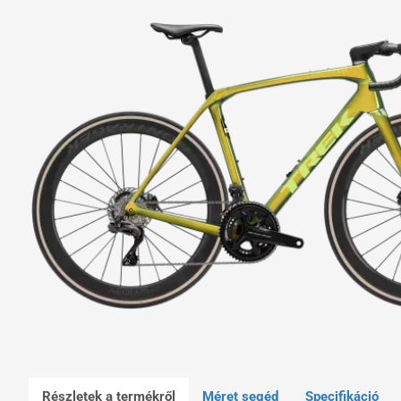
Részletek a termékről
Méret segéd
Specifikáció