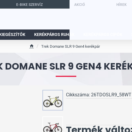
E-BIKE SZERVÍZ
AKCIÓ
HÍREK
KIEGÉSZÍTŐK
KERÉKPÁROS RUHÁK
KERÉKPÁROS CIPŐK
Trek Domane SLR 9 Gen4 kerékpár
h
o
K DOMANE SLR 9 GEN4 KERÉ
m
e
Cikkszáma:
26TDOSLR9_58WT
Termék válto