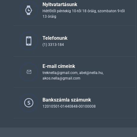
Nyitvatartásunk
Hétfőtől péntekig 10-től 18 óráig, szombaton 9-től
13 óráig
Telefonunk
(1) 3313-184
E-mail címeink
treknella@gmail.com
,
abel@nella.hu
,
akos.nella@gmail.com
Bankszámla számunk
12010501-01440848-00100008