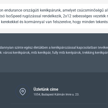
on endurance országúti kerékpárunk, amelyet csúcsminőségű alka
tsó IsoSpeed rugózással rendelkezik, 2x12 sebességes vezeték 
n kerekekkel és kormánnyal van felszerelve, hogy minden tekerés
mindannyian szinte egész életükben a kerékpározással kapcsolatban tevék
városi kerékpárok, mtb kerékpár, fully mtb kerépárok, trekking kerékpár
Üzletünk címe
1054, Budapest Kálmán Imre u. 23.