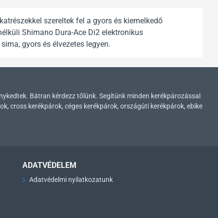
trészekkel szereltek fel a gyors és kiemelkedő
nélküli Shimano Dura-Ace Di2 elektronikus
 sima, gyors és élvezetes legyen.
enykedtek. Bátran kérdezz tőlünk. Segítünk minden kerékpározással
ok, cross kerékpárok, céges kerékpárok, országúti kerékpárok, ebike
ADATVÉDELEM
Adatvédelmi nyilatkozatunk