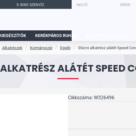
E-BIKE SZERVÍZ
AKCIÓ
HÍREK
KIEGÉSZÍTŐK
KERÉKPÁROS RUHÁK
KERÉKPÁROS CIPŐK
Alkatrészek
Kormányszár
Egyéb
Stücni alkatrész alátét Speed Co
 ALKATRÉSZ ALÁTÉT SPEED 
Cikkszáma:
W326496