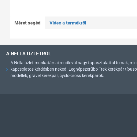
Méret segéd
Video a termékről
A NELLA ÜZLETRŐL
A Nella üzlet munkatársai rendkívül nagy tapasztalattal bírnak, 
kapcsolatos kérdésben neked. Legnépszerűbb Trek kerékpár típusok: 
modellek, gravel kerékpár, cyclo-cross kerékpárok.