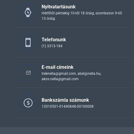
Nyitvatartásunk
Hétfőtől péntekig 10-től 18 óráig, szombaton 9-től
13 óráig
Telefonunk
(1) 3313-184
E-mail címeink
treknella@gmail.com
,
abel@nella.hu
,
akos.nella@gmail.com
Bankszámla számunk
12010501-01440848-00100008