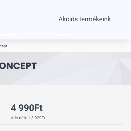
Akciós termékeink
SHIMANO
SRAM
WATTMÉRŐK
ncept
CONCEPT
4 990Ft
Adó nélkül: 3 929Ft