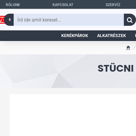
RÓLUNK
KAPCSOLAT
SZERVÍZ
Írd
ide
amit
KERÉKPÁROK
ALKATRÉSZEK
keresel...
h
o
STÜCNI
m
e