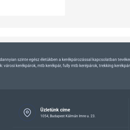
mindannyian szinte egész életükben a kerékpározással kapcsolatban tevék
városi kerékpárok, mtb kerékpár, fully mtb kerépárok, trekking kerékpár
Üzletünk címe
1054, Budapest Kálmán Imre u. 23.