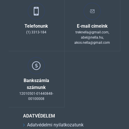
Telefonunk
E-mail címeink
(1) 3313-184
treknella@gmail.com
,
abel@nella.hu
,
akos.nella@gmail.com
Bankszámla
számunk
12010501-01440848-
00100008
ADATVÉDELEM
Adatvédelmi nyilatkozatunk