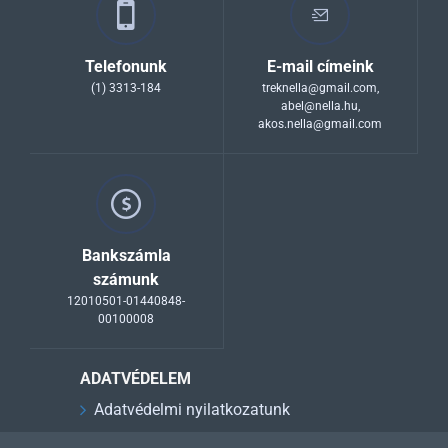
Telefonunk
E-mail címeink
(1) 3313-184
treknella@gmail.com
,
abel@nella.hu
,
akos.nella@gmail.com
Bankszámla
számunk
12010501-01440848-
00100008
ADATVÉDELEM
Adatvédelmi nyilatkozatunk