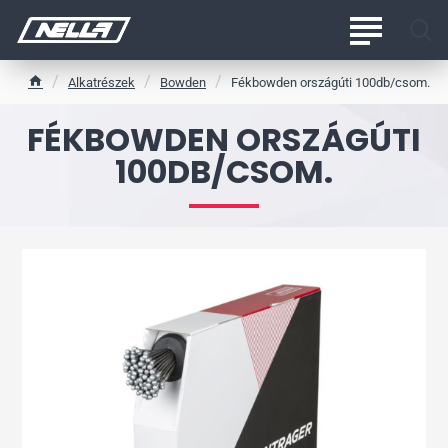
Alkatrészek
Bowden
Fékbowden országúti 100db/csom.
h
o
FÉKBOWDEN ORSZÁGÚTI
m
e
100DB/CSOM.