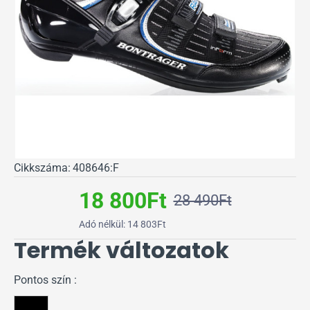
Cikkszáma:
408646:F
18 800Ft
28 490Ft
Adó nélkül: 14 803Ft
Termék változatok
Pontos szín :