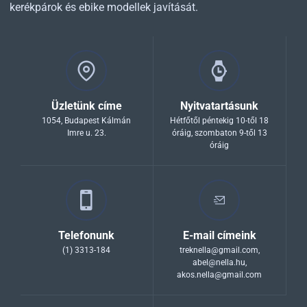
kerékpárok és ebike modellek javítását.
Üzletünk címe
Nyitvatartásunk
1054, Budapest Kálmán
Hétfőtől péntekig 10-től 18
Imre u. 23.
óráig, szombaton 9-től 13
óráig
Telefonunk
E-mail címeink
(1) 3313-184
treknella@gmail.com
,
abel@nella.hu
,
akos.nella@gmail.com