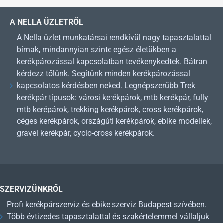
A NELLA ÜZLETRŐL
A Nella üzlet munkatársai rendkívül nagy tapasztalattal
bírnak, mindannyian szinte egész életükben a
kerékpározással kapcsolatban tevékenykedtek. Bátran
kérdezz tőlünk. Segítünk minden kerékpározással
kapcsolatos kérdésben neked. Legnépszerűbb Trek
kerékpár típusok: városi kerékpárok, mtb kerékpár, fully
mtb kerépárok, trekking kerékpárok, cross kerékpárok,
céges kerékpárok, országúti kerékpárok, ebike modellek,
gravel kerékpár, cyclo-cross kerékpárok.
SZERVIZÜNKRŐL
Profi kerékpárszerviz és ebike szerviz Budapest szívében.
Több évtizedes tapasztalattal és szakértelemmel vállaljuk