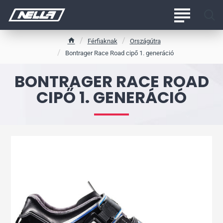
Férfiaknak
Országútra
h
Bontrager Race Road cipő 1. generáció
o
m
BONTRAGER RACE ROAD
e
CIPŐ 1. GENERÁCIÓ