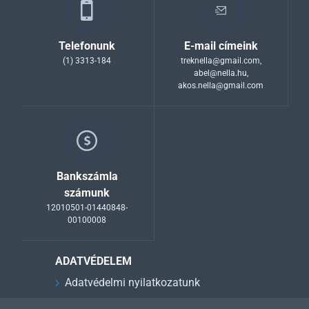
Telefonunk
E-mail címeink
(1) 3313-184
treknella@gmail.com
,
abel@nella.hu
,
akos.nella@gmail.com
Bankszámla
számunk
12010501-01440848-
00100008
ADATVÉDELEM
Adatvédelmi nyilatkozatunk