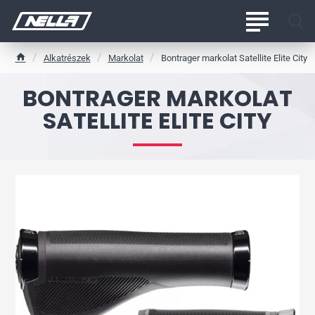
Alkatrészek
Markolat
Bontrager markolat Satellite Elite City
h
o
BONTRAGER MARKOLAT
m
e
SATELLITE ELITE CITY