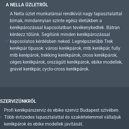
A NELLA ÜZLETRŐL
A Nella üzlet munkatársai rendkívül nagy tapasztalattal
bírnak, mindannyian szinte egész életükben a
kerékpározással kapcsolatban tevékenykedtek. Bátran
kérdezz tőlünk. Segítünk minden kerékpározással
kapcsolatos kérdésben neked. Legnépszerűbb Trek
kerékpár típusok: városi kerékpárok, mtb kerékpár, fully
mtb kerépárok, trekking kerékpárok, cross kerékpárok,
céges kerékpárok, országúti kerékpárok, ebike modellek,
gravel kerékpár, cyclo-cross kerékpárok.
SZERVIZÜNKRŐL
Profi kerékpárszerviz és ebike szerviz Budapest szívében.
Több évtizedes tapasztalattal és szakértelemmel vállaljuk
kerékpárok és ebike modellek javítását.