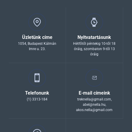
Üzletünk címe
Nyitvatartásunk
1054, Budapest Kálmán
Hétfőtől péntekig 10-től 18
Imre u. 23.
óráig, szombaton 9-től 13
óráig
Telefonunk
E-mail címeink
(1) 3313-184
treknella@gmail.com
,
abel@nella.hu
,
akos.nella@gmail.com