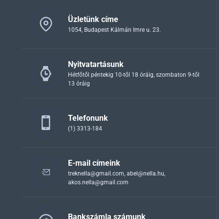
Üzletünk címe
1054, Budapest Kálmán Imre u. 23.
Nyitvatartásunk
Hétfőtől péntekig 10-től 18 óráig, szombaton 9-től
13 óráig
Telefonunk
(1) 3313-184
E-mail címeink
treknella@gmail.com
,
abel@nella.hu
,
akos.nella@gmail.com
Bankszámla számunk