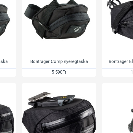
áska
Bontrager Comp nyeregtáska
Bontrager El
5 590Ft
1