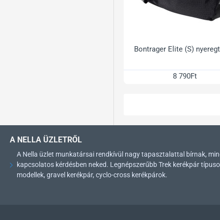
Bontrager Elite (S) nyereg
8 790Ft
A NELLA ÜZLETRŐL
A Nella üzlet munkatársai rendkívül nagy tapasztalattal bírnak, 
kapcsolatos kérdésben neked. Legnépszerűbb Trek kerékpár típusok: 
modellek, gravel kerékpár, cyclo-cross kerékpárok.