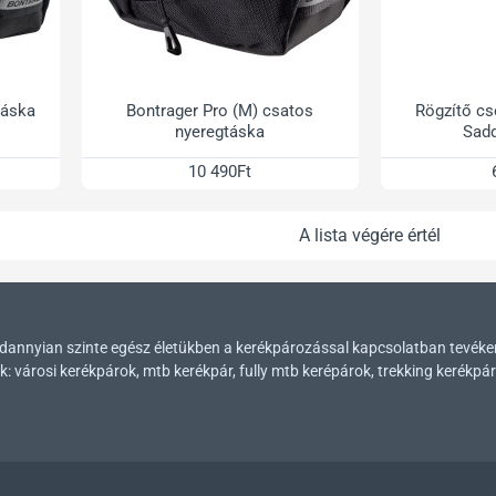
táska
Bontrager Pro (M) csatos
Rögzítő cs
nyeregtáska
Sadd
10 490Ft
A lista végére értél
mindannyian szinte egész életükben a kerékpározással kapcsolatban tevék
városi kerékpárok, mtb kerékpár, fully mtb kerépárok, trekking kerékpár