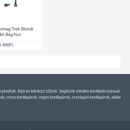
omag Trek Blendr
el Bag-hoz
6 490Ft
enykedtek. Bátran kérdezz tőlünk. Segítünk minden kerékpározással
ok, cross kerékpárok, céges kerékpárok, országúti kerékpárok, ebike