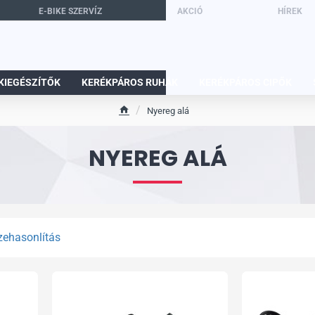
E-BIKE SZERVÍZ
AKCIÓ
HÍREK
KIEGÉSZÍTŐK
KERÉKPÁROS RUHÁK
KERÉKPÁROS CIPŐK
Nyereg alá
h
o
NYEREG ALÁ
m
e
zehasonlítás