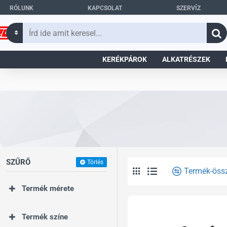
RÓLUNK
KAPCSOLAT
SZERVÍZ
Írd
ide
amit
KERÉKPÁROK
ALKATRÉSZEK
keresel...
SZŰRŐ
Törlés
Termék-öss
Termék mérete
Termék színe