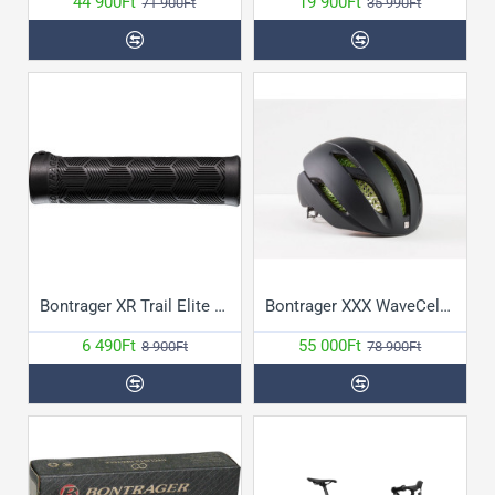
44 900Ft
19 900Ft
71 900Ft
35 990Ft
Bontrager XR Trail Elite markolat
Bontrager XXX WaveCel sisak
6 490Ft
55 000Ft
8 900Ft
78 900Ft