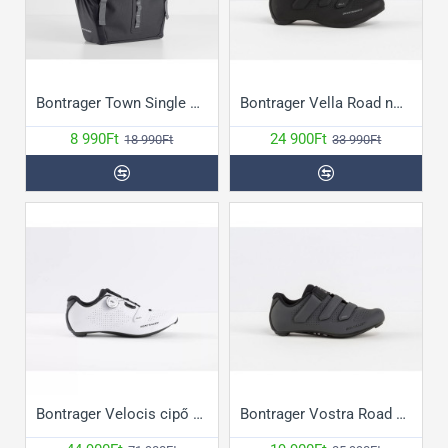
Bontrager Town Single Pannier táska
Bontrager Vella Road női cipő
8 990Ft
24 900Ft
18 990Ft
33 990Ft
Bontrager Velocis cipő 3. generáció
Bontrager Vostra Road női cipő