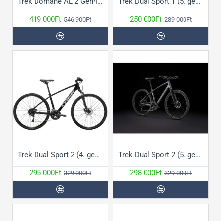
Trek Domane AL 2 Gen4 kerékpár
Trek Dual Sport 1 (5. generáció) kerékpár
419 000Ft
250 000Ft
546 900Ft
289 000Ft
Trek Dual Sport 2 (4. gen telós) kerékpár (2023)
Trek Dual Sport 2 (5. generáció) kerékpár
295 000Ft
298 000Ft
329 000Ft
329 000Ft