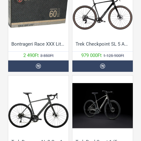
Bontrageri Race XXX Lite belső gumi
Trek Checkpoint SL 5 AXS Gen3 kerékpár
2 490Ft
979 000Ft
3 850Ft
1 125 900Ft