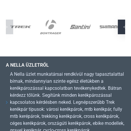
A NELLA ÜZLETRŐL
A Nella üzlet munkatársai rendkívül nagy tapasztalattal
bírnak, mindannyian szinte egész életükben a
kerékpározással kapcsolatban tevékenykedtek. Bátran
kérdezz tőlünk. Segítünk minden kerékpározással
kapcsolatos kérdésben neked. Legnépszerűbb Trek
kerékpár típusok: városi kerékpárok, mtb kerékpár, fully
mtb kerépárok, trekking kerékpárok, cross kerékpárok,
céges kerékpárok, országúti kerékpárok, ebike modellek,
gravel kerékpár, cyclo-cross kerékpárok.