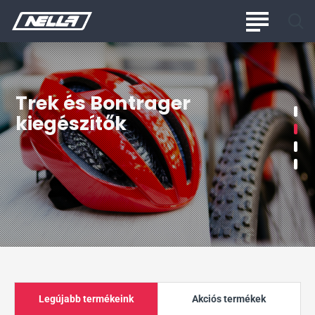
Nella
Kerékpárcentrum
Trek és Bontrager
kiegészítők
Legújabb termékeink
Akciós termékek