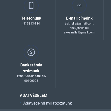
Telefonunk
E-mail címeink
(1) 3313-184
treknella@gmail.com
,
abel@nella.hu
,
akos.nella@gmail.com
Bankszámla
számunk
12010501-01440848-
00100008
ADATVÉDELEM
Adatvédelmi nyilatkozatunk